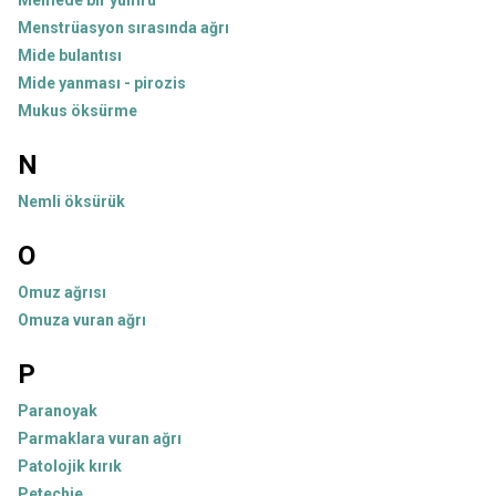
Memede bir yumru
Menstrüasyon sırasında ağrı
Mide bulantısı
Mide yanması - pirozis
Mukus öksürme
N
Nemli öksürük
O
Omuz ağrısı
Omuza vuran ağrı
P
Paranoyak
Parmaklara vuran ağrı
Patolojik kırık
Petechie