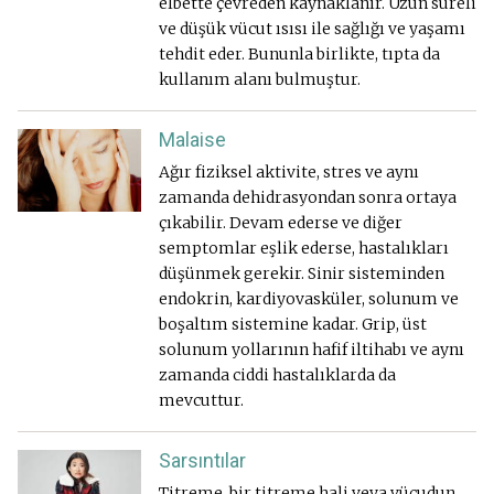
elbette çevreden kaynaklanır. Uzun süreli
ve düşük vücut ısısı ile sağlığı ve yaşamı
tehdit eder. Bununla birlikte, tıpta da
kullanım alanı bulmuştur.
Malaise
Ağır fiziksel aktivite, stres ve aynı
zamanda dehidrasyondan sonra ortaya
çıkabilir. Devam ederse ve diğer
semptomlar eşlik ederse, hastalıkları
düşünmek gerekir. Sinir sisteminden
endokrin, kardiyovasküler, solunum ve
boşaltım sistemine kadar. Grip, üst
solunum yollarının hafif iltihabı ve aynı
zamanda ciddi hastalıklarda da
mevcuttur.
Sarsıntılar
Titreme, bir titreme hali veya vücudun