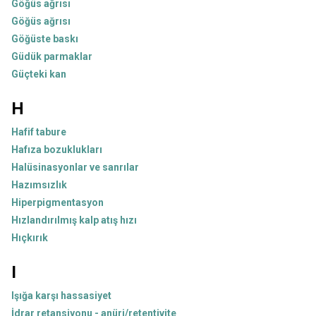
Göğüs ağrısı
Göğüs ağrısı
Göğüste baskı
Güdük parmaklar
Güçteki kan
H
Hafif tabure
Hafıza bozuklukları
Halüsinasyonlar ve sanrılar
Hazımsızlık
Hiperpigmentasyon
Hızlandırılmış kalp atış hızı
Hıçkırık
I
Işığa karşı hassasiyet
İdrar retansiyonu - anüri/retentivite