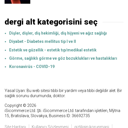
dergi alt kategorisini seç
Dişler, dişler, diş hekimliği, diş hijyeni ve ağız sağlığı
Diyabet - Diabetes mellitus tip I ve II
Estetik ve güzellik - estetik tıp/medikal estetik
Görme, sağlıklı görme ve göz bozuklukları ve hastalıkları
Koronavirüs - COVID-19
Yasal Uyarı: Bu web sitesi tıbbi bir yardım veya tıbbi değildir alet. Bir
sağlık sorunu durumunda, doktor.
Copyright © 2026
iSicommerce Ltd. Şti. iSicommerce Ltd. tarafından işletilen, Mýtna
15, Bratislava, Slovakya, Business ID: 36692735
Site Haritası
Kullanıcı Sözleşmesi
gizliligin-korunmasi