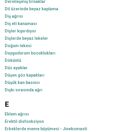
Derinleşmiş tırnaklar
Dil üzerinde beyaz kaplama
Diş ağrısı
Diş eti kanaması
Dişler kıpırdıyor
Dişlerde beyaz lekeler
Doğum lekesi
Duygudurum bozuklukları
Döküntü
Düz ayaklar
Düşen göz kapakları
Düşük kan basıncı
Dışkı sırasında ağrı
E
Eklem ağrısı
Erektil disfonksiyon
Erkeklerde meme büyümesi - Jinekomasti