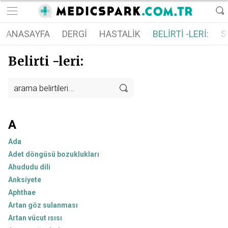
ANASAYFA
DERGI
HASTALIK
S
BELIRTI -LERI:
Belirti -leri:
A
Ada
Adet döngüsü bozuklukları
Ahududu dili
Anksiyete
Aphthae
Artan göz sulanması
Artan vücut ısısı