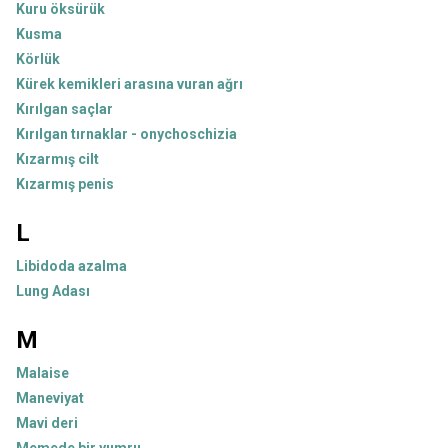
Kuru öksürük
Kusma
Körlük
Kürek kemikleri arasına vuran ağrı
Kırılgan saçlar
Kırılgan tırnaklar - onychoschizia
Kızarmış cilt
Kızarmış penis
L
Libidoda azalma
Lung Adası
M
Malaise
Maneviyat
Mavi deri