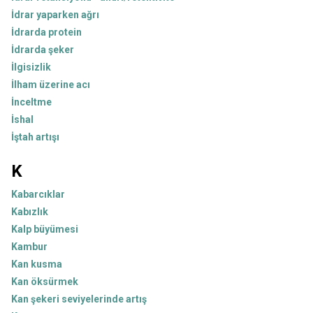
İdrar yaparken ağrı
İdrarda protein
İdrarda şeker
İlgisizlik
İlham üzerine acı
İnceltme
İshal
İştah artışı
K
Kabarcıklar
Kabızlık
Kalp büyümesi
Kambur
Kan kusma
Kan öksürmek
Kan şekeri seviyelerinde artış