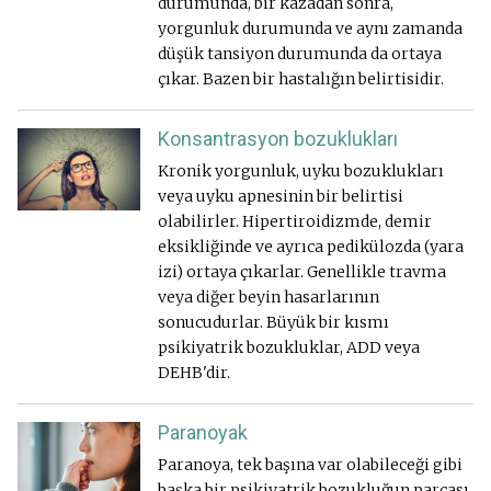
durumunda, bir kazadan sonra,
yorgunluk durumunda ve aynı zamanda
düşük tansiyon durumunda da ortaya
çıkar. Bazen bir hastalığın belirtisidir.
Konsantrasyon bozuklukları
Kronik yorgunluk, uyku bozuklukları
veya uyku apnesinin bir belirtisi
olabilirler. Hipertiroidizmde, demir
eksikliğinde ve ayrıca pedikülozda (yara
izi) ortaya çıkarlar. Genellikle travma
veya diğer beyin hasarlarının
sonucudurlar. Büyük bir kısmı
psikiyatrik bozukluklar, ADD veya
DEHB'dir.
Paranoyak
Paranoya, tek başına var olabileceği gibi
başka bir psikiyatrik bozukluğun parçası