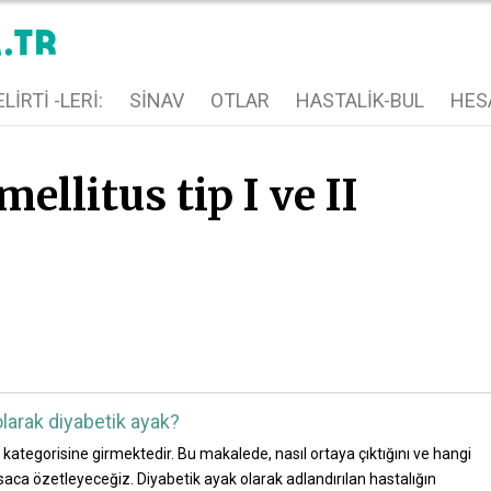
LIRTI -LERI:
SINAV
OTLAR
HASTALIK-BUL
HES
ellitus tip I ve II
larak diyabetik ayak?
ı kategorisine girmektedir. Bu makalede, nasıl ortaya çıktığını ve hangi
ca özetleyeceğiz. Diyabetik ayak olarak adlandırılan hastalığın