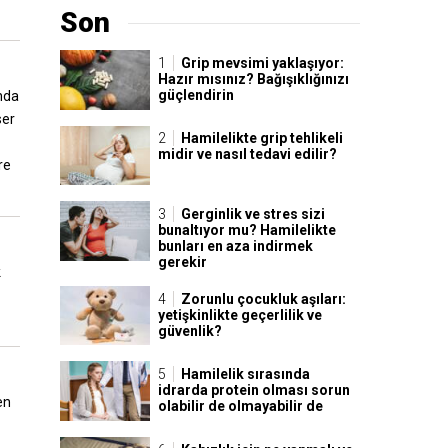
Son
Grip mevsimi yaklaşıyor:
Hazır mısınız? Bağışıklığınızı
güçlendirin
anda
ser
Hamilelikte grip tehlikeli
midir ve nasıl tedavi edilir?
re
Gerginlik ve stres sizi
bunaltıyor mu? Hamilelikte
bunları en aza indirmek
gerekir
k
Zorunlu çocukluk aşıları:
yetişkinlikte geçerlilik ve
güvenlik?
Hamilelik sırasında
idrarda protein olması sorun
en
olabilir de olmayabilir de