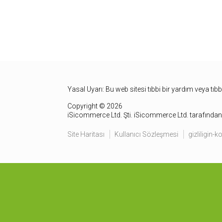
Yasal Uyarı: Bu web sitesi tıbbi bir yardım veya tıb
Copyright © 2026
iSicommerce Ltd. Şti. iSicommerce Ltd. tarafından 
Site Haritası
Kullanıcı Sözleşmesi
gizliligin-