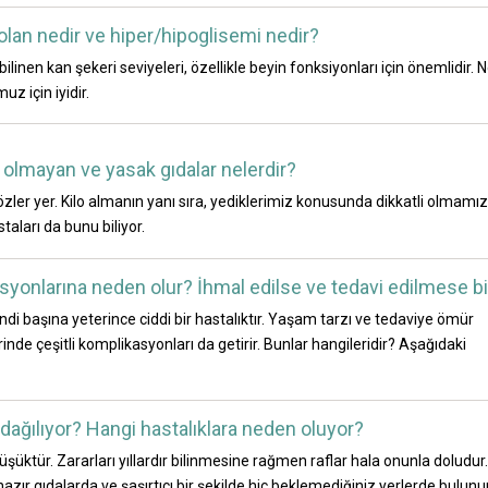
olan nedir ve hiper/hipoglisemi nedir?
linen kan şekeri seviyeleri, özellikle beyin fonksiyonları için önemlidir. 
z için iyidir.
 olmayan ve yasak gıdalar nelerdir?
 Gözler yer. Kilo almanın yanı sıra, yediklerimiz konusunda dikkatli olmamız
taları da bunu biliyor.
syonlarına neden olur? İhmal edilse ve tedavi edilmese bi
ndi başına yeterince ciddi bir hastalıktır. Yaşam tarzı ve tedaviye ömür
inde çeşitli komplikasyonları da getirir. Bunlar hangileridir? Aşağıdaki
 dağılıyor? Hangi hastalıklara neden oluyor?
üşüktür. Zararları yıllardır bilinmesine rağmen raflar hala onunla doludur.
azır gıdalarda ve şaşırtıcı bir şekilde hiç beklemediğiniz yerlerde bulunur