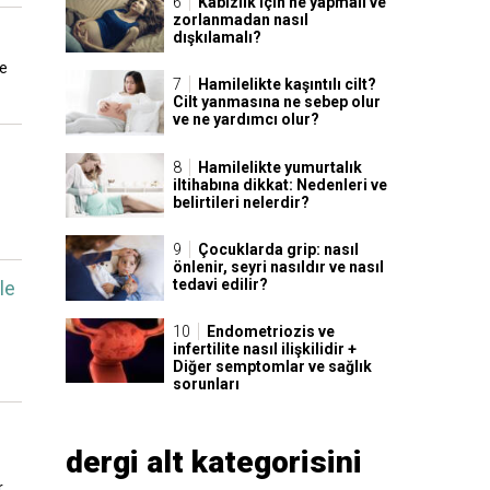
Kabızlık için ne yapmalı ve
zorlanmadan nasıl
dışkılamalı?
Ne
Hamilelikte kaşıntılı cilt?
Cilt yanmasına ne sebep olur
ve ne yardımcı olur?
Hamilelikte yumurtalık
iltihabına dikkat: Nedenleri ve
belirtileri nelerdir?
Çocuklarda grip: nasıl
önlenir, seyri nasıldır ve nasıl
tedavi edilir?
le
Endometriozis ve
infertilite nasıl ilişkilidir +
Diğer semptomlar ve sağlık
sorunları
dergi alt kategorisini
.