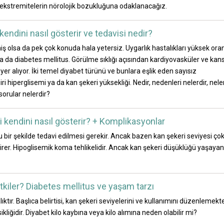
t ekstremitelerin nörolojik bozukluğuna odaklanacağız.
kendini nasıl gösterir ve tedavisi nedir?
ş olsa da pek çok konuda hala yetersiz. Uygarlık hastalıkları yüksek or
ya da diabetes mellitus. Görülme sıklığı açısından kardiyovasküler ve kan
er alıyor. İki temel diyabet türünü ve bunlara eşlik eden sayısız
i hiperglisemi ya da kan şekeri yüksekliği. Nedir, nedenleri nelerdir, nele
sorular nelerdir?
 kendini nasıl gösterir? + Komplikasyonlar
lu bir şekilde tedavi edilmesi gerekir. Ancak bazen kan şekeri seviyesi ço
irer. Hipoglisemik koma tehlikelidir. Ancak kan şekeri düşüklüğü yaşayan
 etkiler? Diabetes mellitus ve yaşam tarzı
ıktır. Başlıca belirtisi, kan şekeri seviyelerini ve kullanımını düzenlemekt
iğidir. Diyabet kilo kaybına veya kilo alımına neden olabilir mi?