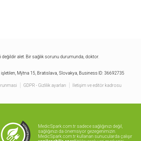
bi değildir alet. Bir sağlık sorunu durumunda, doktor.
işletilen, Mýtna 15, Bratislava, Slovakya, Business ID: 36692735
korunmasi
GDPR - Gizlilik ayarları
İletişim ve editör kadrosu
MedicSpark.com.tr sadece sağlığınızı değil,
sağlığınızı da önemsiyor gezegenimizin.
MedicSpark.com.tr kullanan sunucularda çalışır