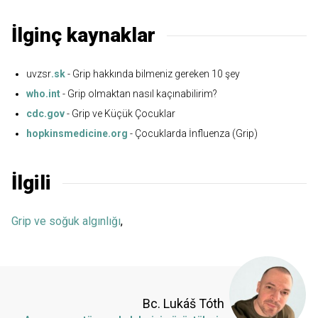
İlginç kaynaklar
uvzsr
.sk
- Grip hakkında bilmeniz gereken 10 şey
who.int
- Grip olmaktan nasıl kaçınabilirim?
cdc.gov
- Grip ve Küçük Çocuklar
hopkinsmedicine.org
- Çocuklarda İnfluenza (Grip)
İlgili
Grip ve soğuk algınlığı
,
Bc. Lukáš Tóth