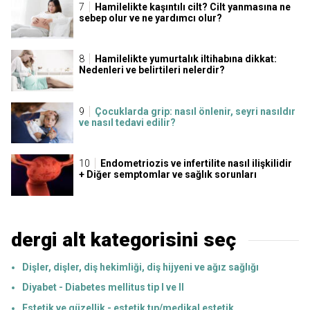
Hamilelikte kaşıntılı cilt? Cilt yanmasına ne
sebep olur ve ne yardımcı olur?
Hamilelikte yumurtalık iltihabına dikkat:
Nedenleri ve belirtileri nelerdir?
Çocuklarda grip: nasıl önlenir, seyri nasıldır
ve nasıl tedavi edilir?
Endometriozis ve infertilite nasıl ilişkilidir
+ Diğer semptomlar ve sağlık sorunları
dergi alt kategorisini seç
Dişler, dişler, diş hekimliği, diş hijyeni ve ağız sağlığı
Diyabet - Diabetes mellitus tip I ve II
Estetik ve güzellik - estetik tıp/medikal estetik