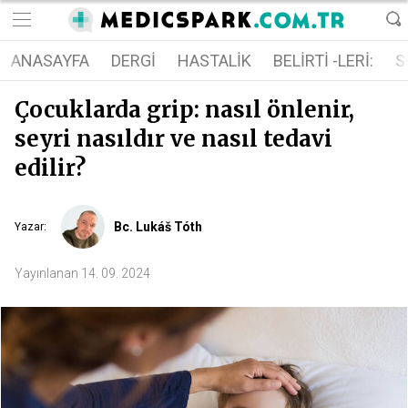
ANASAYFA
DERGI
HASTALIK
BELIRTI -LERI:
S
Çocuklarda grip: nasıl önlenir,
seyri nasıldır ve nasıl tedavi
edilir?
Bc. Lukáš Tóth
Yazar
:
Yayınlanan
14. 09. 2024