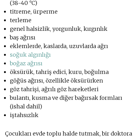
(38-40 °C)
titreme, ürperme
terleme
genel halsizlik, yorgunluk, kırgınlık
baş ağrısı
eklemlerde, kaslarda, uzuvlarda ağrı
soğuk algınlığı
boğaz ağrısı
öksürük, tahriş edici, kuru, boğulma
göğüs ağrısı, özellikle öksürürken
göz tahrişi, ağrılı göz hareketleri
bulantı, kusma ve diğer bağırsak formları
(ishal dahil)
iştahsızlık
Çocukları evde toplu halde tutmak, bir doktora