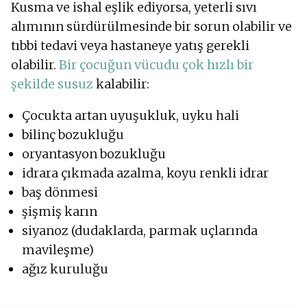
Kusma ve ishal eşlik ediyorsa, yeterli sıvı
alımının sürdürülmesinde bir sorun olabilir ve
tıbbi tedavi veya hastaneye yatış gerekli
olabilir.
Bir çocuğun vücudu çok hızlı bir
şekilde susuz
kalabilir:
Çocukta artan uyuşukluk, uyku hali
bilinç bozukluğu
oryantasyon bozukluğu
idrara çıkmada azalma, koyu renkli idrar
baş dönmesi
şişmiş karın
siyanoz (dudaklarda, parmak uçlarında
mavileşme)
ağız kuruluğu