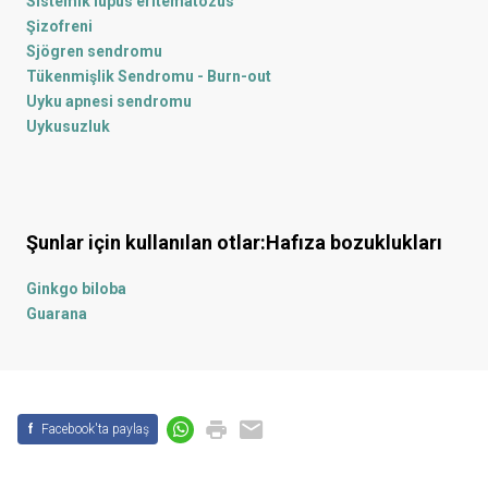
Sistemik lupus eritematozus
Şizofreni
Sjögren sendromu
Tükenmişlik Sendromu - Burn-out
Uyku apnesi sendromu
Uykusuzluk
Şunlar için kullanılan otlar:
Hafıza bozuklukları
Ginkgo biloba
Guarana
f
Facebook'ta paylaş