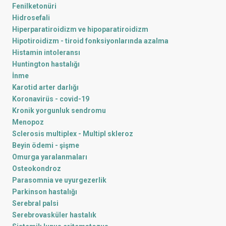
Fenilketonüri
Hidrosefali
Hiperparatiroidizm ve hipoparatiroidizm
Hipotiroidizm - tiroid fonksiyonlarında azalma
Histamin intoleransı
Huntington hastalığı
İnme
Karotid arter darlığı
Koronavirüs - covid-19
Kronik yorgunluk sendromu
Menopoz
Sclerosis multiplex - Multipl skleroz
Beyin ödemi - şişme
Omurga yaralanmaları
Osteokondroz
Parasomnia ve uyurgezerlik
Parkinson hastalığı
Serebral palsi
Serebrovasküler hastalık