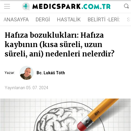
ANASAYFA
DERGI
HASTALIK
BELIRTI -LERI:
S
Hafıza bozuklukları: Hafıza
kaybının (kısa süreli, uzun
süreli, ani) nedenleri nelerdir?
Bc. Lukáš Tóth
Yazar
:
Yayınlanan
05. 07. 2024