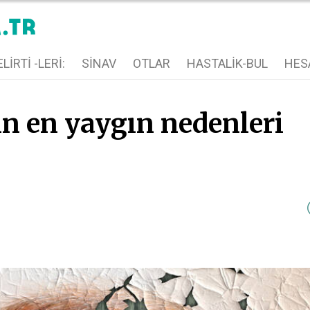
LIRTI -LERI:
SINAV
OTLAR
HASTALIK-BUL
HES
din en yaygın nedenleri