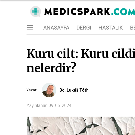
ANASAYFA
DERGI
HASTALIK
BE
Kuru cilt: Kuru cil
nelerdir?
Bc. Lukáš Tóth
Yazar
:
Yayınlanan
09. 05. 2024