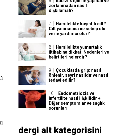
Kabızlık için ne yapmalı ve
zorlanmadan nasıl
dışkılamalı?
Hamilelikte kaşıntılı cilt?
Cilt yanmasına ne sebep olur
ve ne yardımcı olur?
Hamilelikte yumurtalık
iltihabına dikkat: Nedenleri ve
belirtileri nelerdir?
Çocuklarda grip: nasıl
önlenir, seyri nasıldır ve nasıl
n
tedavi edilir?
Endometriozis ve
infertilite nasıl ilişkilidir +
a
Diğer semptomlar ve sağlık
sorunları
ğu
dergi alt kategorisini