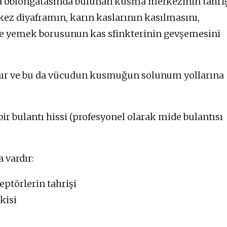
la oblongatasında bulunan kusma merkezinin tahri
ez diyaframın, karın kaslarının kasılmasını,
 ve yemek borusunun kas sfinkterinin gevşemesini
anır ve bu da vücudun kusmuğun solunum yollarına
 bulantı hissi (profesyonel olarak mide bulantısı
 vardır:
ptörlerin tahrişi
kisi