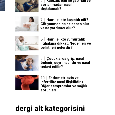
Kabızlık için ne yapmalı ve
zorlanmadan nasıl
dışkılamalı?
Hamilelikte kaşıntılı cilt?
Cilt yanmasına ne sebep olur
ve ne yardımcı olur?
Hamilelikte yumurtalık
iltihabına dikkat: Nedenleri ve
belirtileri nelerdir?
Çocuklarda grip: nasıl
önlenir, seyri nasıldır ve nasıl
tedavi edilir?
ı
Endometriozis ve
infertilite nasıl ilişkilidir +
Diğer semptomlar ve sağlık
sorunları
dergi alt kategorisini