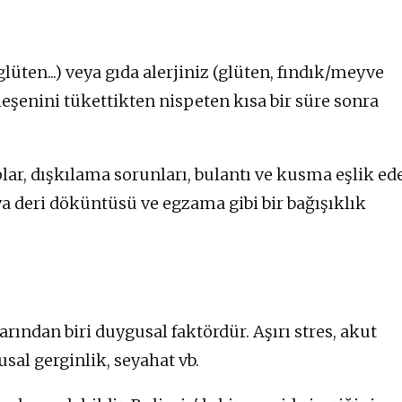
glüten...) veya gıda alerjiniz (glüten, fındık/meyve
ileşenini tükettikten nispeten kısa bir süre sonra
lar, dışkılama sorunları, bulantı ve kusma eşlik ede
eya deri döküntüsü ve egzama gibi bir bağışıklık
ndan biri duygusal faktördür. Aşırı stres, akut
sal gerginlik, seyahat vb.