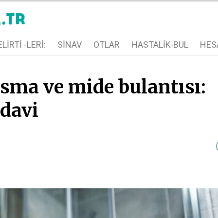
LIRTI -LERI:
SINAV
OTLAR
HASTALIK-BUL
HES
sma ve mide bulantısı:
edavi