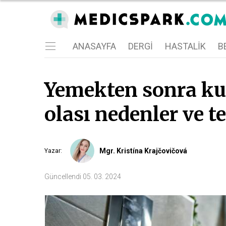
ANASAYFA
DERGI
HASTALIK
BE
Yemekten sonra ku
olası nedenler ve t
Mgr. Kristína Krajčovičová
Yazar
:
Güncellendi
05. 03. 2024