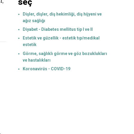
seç
ı,
Dişler, dişler, diş hekimliği, diş hijyeni ve
ağız sağlığı
Diyabet - Diabetes mellitus tip I ve II
Estetik ve güzellik - estetik tıp/medikal
estetik
Görme, sağlıklı görme ve göz bozuklukları
ve hastalıkları
Koronavirüs - COVID-19