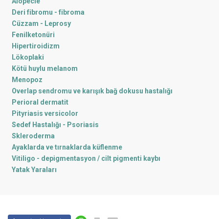
Alopecie
Deri fibromu - fibroma
Cüzzam - Leprosy
Fenilketonüri
Hipertiroidizm
Lökoplaki
Kötü huylu melanom
Menopoz
Overlap sendromu ve karışık bağ dokusu hastalığı
Perioral dermatit
Pityriasis versicolor
Sedef Hastalığı - Psoriasis
Skleroderma
Ayaklarda ve tırnaklarda küflenme
Vitiligo - depigmentasyon / cilt pigmenti kaybı
Yatak Yaraları