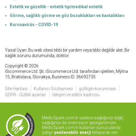
Estetik ve güzellik - estetik tıp/medikal estetik
Görme, sağlıklı görme ve göz bozuklukları ve hastalıkları
Koronavirüs - COVID-19
Yasal Uyarı: Bu web sitesi tıbbi bir yardım veya tıbbi değildir alet. Bir
sağlık sorunu durumunda, doktor.
Copyright © 2026
iSicommerce Ltd. Şti. iSicommerce Ltd. tarafından işletilen, Mýtna
15, Bratislava, Slovakya, Business ID: 36692735
Site Haritası
Kullanıcı Sözleşmesi
gizliligin-korunmasi
GDPR - Gizlilik ayarları
İletişim ve editör kadrosu
MedicSpark.com.tr sadece sağlığınızı değil,
sağlığınızı da önemsiyor gezegenimizin.
MedicSpark.com.tr kullanan sunucularda
çalışır
yenilenebilir enerji
tıklayarak veri