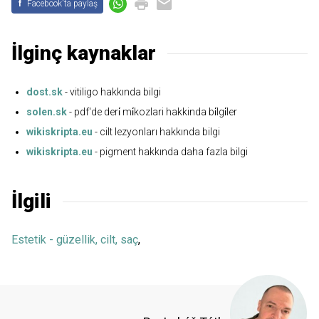
f
Facebook'ta paylaş
İlginç kaynaklar
dost.sk
- vitiligo hakkında bilgi
solen.sk
- pdf'de deri̇ mi̇kozlari hakkinda bi̇lgi̇ler
wikiskripta.eu
- cilt lezyonları hakkında bilgi
wikiskripta.eu
- pigment hakkında daha fazla bilgi
İlgili
Estetik - güzellik, cilt, saç
,