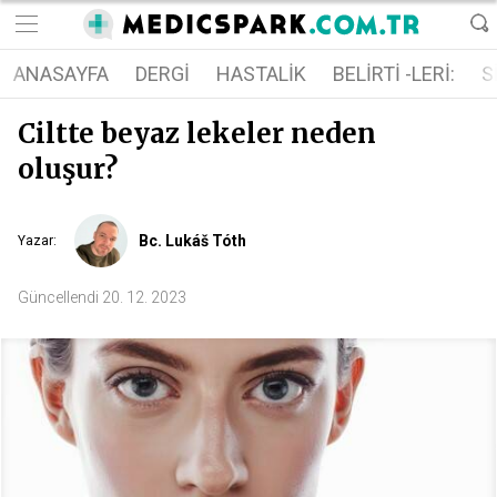
ANASAYFA
DERGI
HASTALIK
BELIRTI -LERI:
S
Ciltte beyaz lekeler neden
oluşur?
Bc. Lukáš Tóth
Yazar
:
Güncellendi
20. 12. 2023