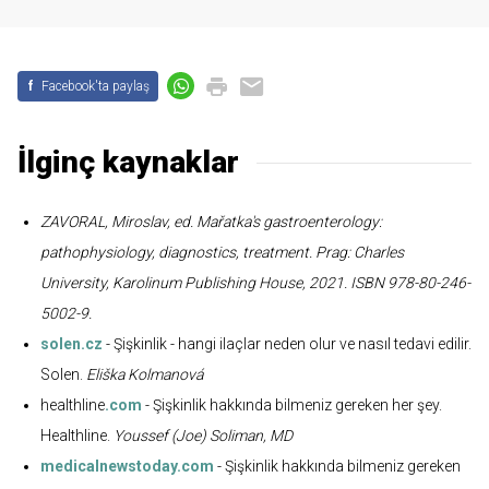
f
Facebook'ta paylaş
İlginç kaynaklar
ZAVORAL, Miroslav, ed. Mařatka's gastroenterology:
pathophysiology, diagnostics, treatment. Prag: Charles
University, Karolinum Publishing House, 2021. ISBN 978-80-246-
5002-9.
solen.cz
- Şişkinlik - hangi ilaçlar neden olur ve nasıl tedavi edilir.
Solen.
Eliška Kolmanová
healthline
.com
- Şişkinlik hakkında bilmeniz gereken her şey.
Healthline.
Youssef (Joe) Soliman, MD
medicalnewstoday.com
- Şişkinlik hakkında bilmeniz gereken