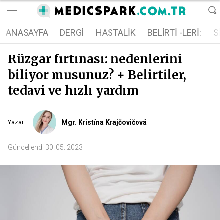
ANASAYFA
DERGI
HASTALIK
BELIRTI -LERI:
S
Rüzgar fırtınası: nedenlerini
biliyor musunuz? + Belirtiler,
tedavi ve hızlı yardım
Mgr. Kristína Krajčovičová
Yazar
:
Güncellendi
30. 05. 2023