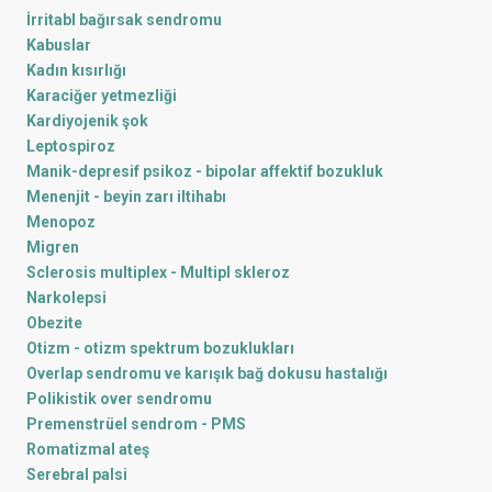
İrritabl bağırsak sendromu
Kabuslar
Kadın kısırlığı
Karaciğer yetmezliği
Kardiyojenik şok
Leptospiroz
Manik-depresif psikoz - bipolar affektif bozukluk
Menenjit - beyin zarı iltihabı
Menopoz
Migren
Sclerosis multiplex - Multipl skleroz
Narkolepsi
Obezite
Otizm - otizm spektrum bozuklukları
Overlap sendromu ve karışık bağ dokusu hastalığı
Polikistik over sendromu
Premenstrüel sendrom - PMS
Romatizmal ateş
Serebral palsi