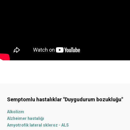
Semptomlu hastalıklar
"Duygudurum bozukluğu"
Alkolizm
Alzheimer hastalığı
Amyotrofik lateral skleroz - ALS