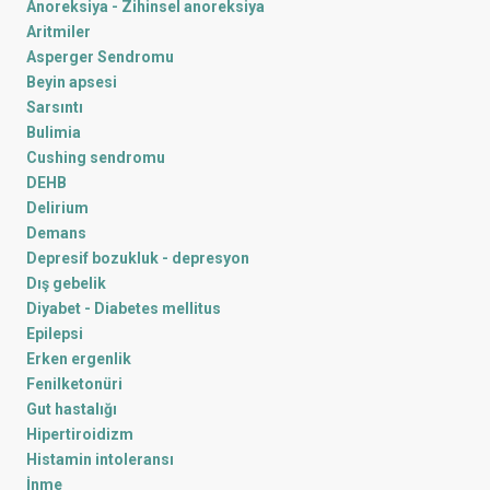
Anoreksiya - Zihinsel anoreksiya
Aritmiler
Asperger Sendromu
Beyin apsesi
Sarsıntı
Bulimia
Cushing sendromu
DEHB
Delirium
Demans
Depresif bozukluk - depresyon
Dış gebelik
Diyabet - Diabetes mellitus
Epilepsi
Erken ergenlik
Fenilketonüri
Gut hastalığı
Hipertiroidizm
Histamin intoleransı
İnme