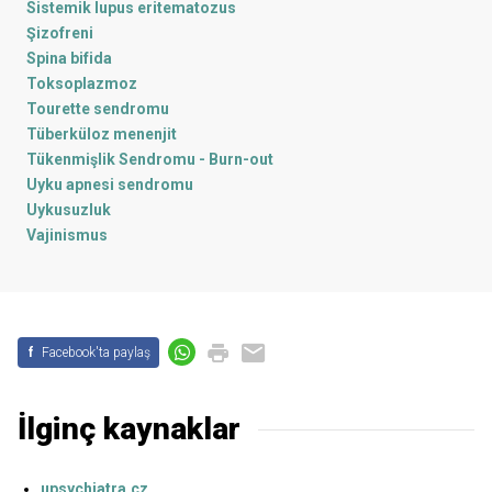
Sistemik lupus eritematozus
Şizofreni
Spina bifida
Toksoplazmoz
Tourette sendromu
Tüberküloz menenjit
Tükenmişlik Sendromu - Burn-out
Uyku apnesi sendromu
Uykusuzluk
Vajinismus
f
Facebook'ta paylaş
İlginç kaynaklar
upsychiatra.cz