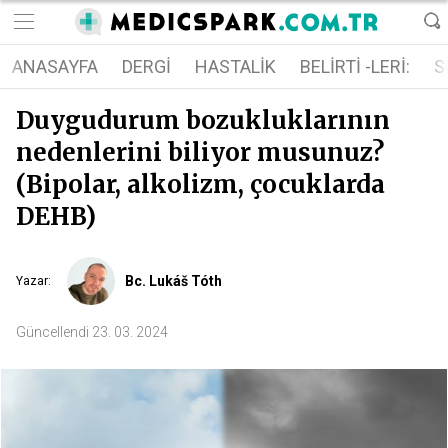
ANASAYFA
DERGI
HASTALIK
BELIRTI -LERI:
S
Duygudurum bozukluklarının
nedenlerini biliyor musunuz?
(Bipolar, alkolizm, çocuklarda
DEHB)
Bc. Lukáš Tóth
Yazar
:
Güncellendi
23. 03. 2024