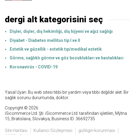
dergi alt kategorisini seç
Dişler, dişler, diş hekimliği, diş hijyeni ve ağız sağlığı
Diyabet - Diabetes mellitus tip I ve II
Estetik ve güzellik - estetik tıp/medikal estetik
Görme, sağlıklı görme ve göz bozuklukları ve hastalıkları
Koronavirüs - COVID-19
Yasal Uyarı: Bu web sitesi tıbbi bir yardım veya tıbbi değildir alet. Bir
sağlık sorunu durumunda, doktor.
Copyright © 2026
iSicommerce Ltd. Şti. iSicommerce Ltd. tarafından işletilen, Mýtna
15, Bratislava, Slovakya, Business ID: 36692735
Site Haritası
Kullanıcı Sözleşmesi
gizliligin-korunmasi