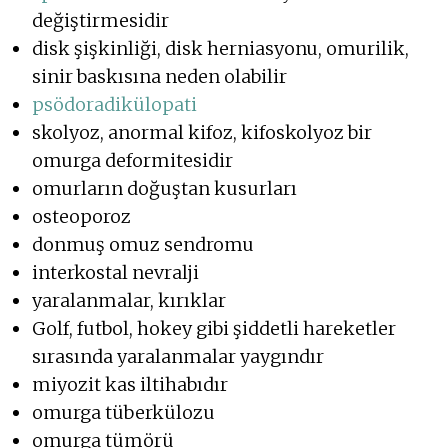
değiştirmesidir
disk şişkinliği, disk herniasyonu, omurilik,
sinir baskısına neden olabilir
psödoradikülopati
skolyoz, anormal kifoz, kifoskolyoz bir
omurga deformitesidir
omurların doğuştan kusurları
osteoporoz
donmuş omuz sendromu
interkostal nevralji
yaralanmalar, kırıklar
Golf, futbol, hokey gibi şiddetli hareketler
sırasında yaralanmalar yaygındır
miyozit kas iltihabıdır
omurga tüberkülozu
omurga tümörü