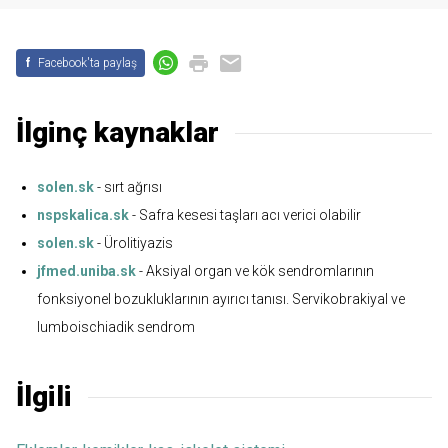
f
Facebook'ta paylaş
İlginç kaynaklar
solen.sk
- sırt ağrısı
nspskalica.sk
- Safra kesesi taşları acı verici olabilir
solen.sk
- Ürolitiyazis
jfmed.uniba.sk
- Aksiyal organ ve kök sendromlarının
fonksiyonel bozukluklarının ayırıcı tanısı. Servikobrakiyal ve
lumboischiadik sendrom
İlgili