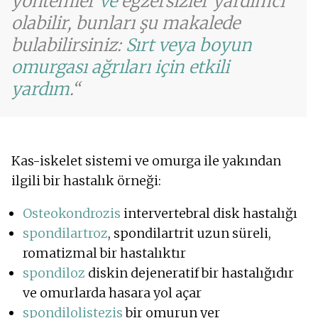
yöntemler
ve
egzersizler yardımcı
olabilir, bunları şu makalede
bulabilirsiniz:
Sırt veya boyun
omurgası ağrıları için etkili
yardım
.
Kas-iskelet sistemi ve omurga ile yakından
ilgili bir hastalık örneği:
Osteokondrozis
intervertebral disk hastalığı
spondilartroz
, spondilartrit uzun süreli,
romatizmal bir hastalıktır
spondiloz
diskin dejeneratif bir hastalığıdır
ve omurlarda hasara yol açar
spondilolistezis
bir omurun yer