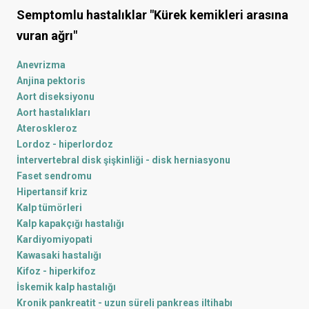
Semptomlu hastalıklar
"Kürek kemikleri arasına
vuran ağrı"
Anevrizma
Anjina pektoris
Aort diseksiyonu
Aort hastalıkları
Ateroskleroz
Lordoz - hiperlordoz
İntervertebral disk şişkinliği - disk herniasyonu
Faset sendromu
Hipertansif kriz
Kalp tümörleri
Kalp kapakçığı hastalığı
Kardiyomiyopati
Kawasaki hastalığı
Kifoz - hiperkifoz
İskemik kalp hastalığı
Kronik pankreatit - uzun süreli pankreas iltihabı