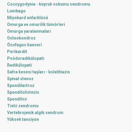
Coccygodynia - kuyruk sokumu sendromu
Lumbago
Miyokard enfarktüsü
Omurga ve omurilik tümörleri
Omurga yaralanmaları
Osteokondroz
Özofagus kanseri
Perikardit
Psödoradikülopati
Radikülopati
Safra kesesi taşları - kolelitiazis
Spinal stenoz
Spondilartroz
Spondilolistezis
Spondiloz
Tietz sendromu
Vertebrojenik algik sendrom
Yüksek tansiyon