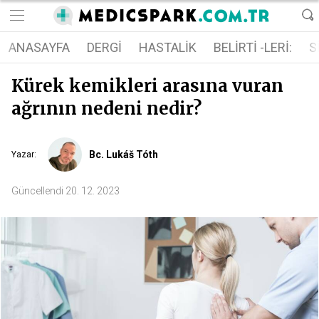
ANASAYFA
DERGI
HASTALIK
BELIRTI -LERI:
S
Kürek kemikleri arasına vuran
ağrının nedeni nedir?
Bc. Lukáš Tóth
Yazar
:
Güncellendi
20. 12. 2023