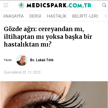
ANASAYFA
DERGI
HASTALIK
BELIRTI -LERI:
S
Gözde ağrı: cereyandan mı,
iltihaptan mı yoksa başka bir
hastalıktan mı?
Bc. Lukáš Tóth
Yazar
:
Güncellendi
20. 12. 2023