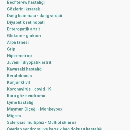
Bechterew hastalığı
Gözlerini kısarak
Dang humması - dang virüsü
Diyabetik retinopati
Enteropatik artrit
Glokom - glokom
Arpa tanesi
Grip
Hipermetrop
Juvenil idiyopatik artrit
Kawasaki hastalığı
Keratokonus
Konjonktivit
Koronavirüs - covid-19
Kuru göz sendromu
Lyme hastalığı
Maymun Çiçeği - Monkeypox
Migren
Sclerosis multiplex - Multipl skleroz
Overlap sendromu ve karışık bağ dokusu hastalığı