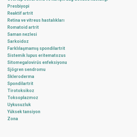
Presbiyopi
Reaktif artrit
Retina ve vitreus hastalıkları
Romatoid artrit
Saman nezlesi
Sarkoidoz
Farklılaşmamış spondilartrit
Sistemik lupus eritematozus
Sitomegalovirüs enfeksiyonu
Sjögren sendromu
Skleroderma
Spondilartrit
Tirotoksikoz
Toksoplazmoz
Uykusuzluk
Yüksek tansiyon
Zona