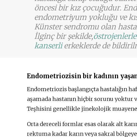
öncesi bir kız çocuğudur. En
endometriyum yokluğu ve kısır
Künster sendromu olan hastalar
İlginç bir şekilde,
östrojenlerle
kanserli
erkeklerde de bildirilm
Endometriozisin bir kadının yaşam
Endometriozis başlangıçta hastalığın haf
aşamada hastanın hiçbir sorunu yoktur ve
Teşhisini genellikle jinekolojik muayene
Orta dereceli formlar esas olarak alt kar
rektuma kadar karın veya sakral bölgeye 