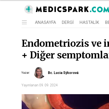
ANASAYFA
DERGI
HASTALIK
BE
Endometriozis ve inf
+ Diğer semptomlar
Bc. Lucia Sýkorová
Yazar
:
Yayınlanan
09. 09. 2024