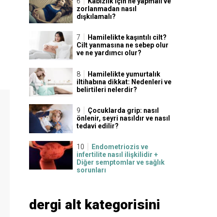
Kabızlık için ne yapmalı ve
zorlanmadan nasıl
dışkılamalı?
Hamilelikte kaşıntılı cilt?
Cilt yanmasına ne sebep olur
ve ne yardımcı olur?
Hamilelikte yumurtalık
iltihabına dikkat: Nedenleri ve
belirtileri nelerdir?
Çocuklarda grip: nasıl
önlenir, seyri nasıldır ve nasıl
tedavi edilir?
Endometriozis ve
infertilite nasıl ilişkilidir +
Diğer semptomlar ve sağlık
sorunları
dergi alt kategorisini