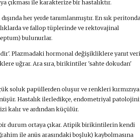
 çıkması ile karakterize bir hastalıktır.
k dışında her yerde tanımlanmıştır. En sık peritond
ıklarda ve fallop tüplerinde ve rektovajinal
septum) bulunurlar.
ldir'. Plazmadaki hormonal değişikliklere yanıt ver
lere uğrar. Ara sıra, birikintiler 'sahte dokudan'
çük soluk papüllerden oluşur ve renkleri kırmızıya
üşür. Hastalık ilerledikçe, endometriyal patolojin
zi kalır ve ardından küçülür.
ir durum ortaya çıkar. Atipik birikintilerin kendi
(rahim ile anüs arasındaki boşluk) kaybolmasına