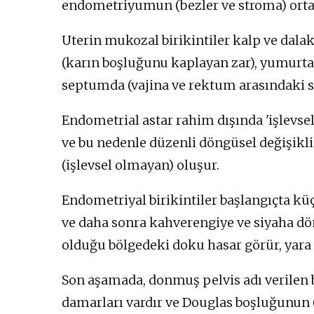
endometriyumun (bezler ve stroma) ortaya
Uterin mukozal birikintiler kalp ve dala
(karın boşluğunu kaplayan zar), yumurtal
septumda (vajina ve rektum arasındaki 
Endometrial astar rahim dışında 'işlevse
ve bu nedenle düzenli döngüsel değişiklik
(işlevsel olmayan) oluşur.
Endometriyal birikintiler başlangıçta kü
ve daha sonra kahverengiye ve siyaha dön
olduğu bölgedeki doku hasar görür, yara i
Son aşamada, donmuş pelvis adı verilen b
damarları vardır ve Douglas boşluğunun 