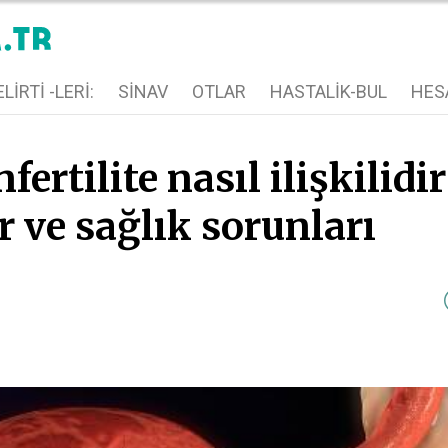
LIRTI -LERI:
SINAV
OTLAR
HASTALIK-BUL
HES
ertilite nasıl ilişkilidir
 ve sağlık sorunları