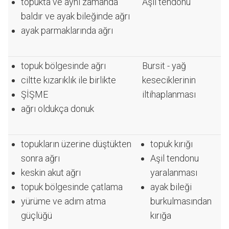
topukta ve aynı zamanda
Aşil tendonu
baldır ve ayak bileğinde ağrı
ayak parmaklarında ağrı
topuk bölgesinde ağrı
Bursit - yağ
ciltte kızarıklık ile birlikte
keseciklerinin
ŞİŞME
iltihaplanması
ağrı oldukça donuk
topukların üzerine düştükten
topuk kırığı
sonra ağrı
Aşil tendonu
keskin akut ağrı
yaralanması
topuk bölgesinde çatlama
ayak bileği
yürüme ve adım atma
burkulmasından
güçlüğü
kırığa