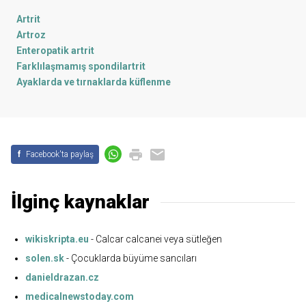
Artrit
Artroz
Enteropatik artrit
Farklılaşmamış spondilartrit
Ayaklarda ve tırnaklarda küflenme
f
Facebook'ta paylaş
İlginç kaynaklar
wikiskripta.eu
- Calcar calcanei veya sütleğen
solen.sk
- Çocuklarda büyüme sancıları
danieldrazan.cz
medicalnewstoday.com