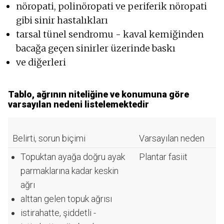
nöropati, polinöropati ve periferik nöropati
gibi sinir hastalıkları
tarsal tünel sendromu - kaval kemiğinden
bacağa geçen sinirler üzerinde baskı
ve diğerleri
Tablo, ağrının niteliğine ve konumuna göre
varsayılan nedeni listelemektedir
Belirti, sorun biçimi
Varsayılan neden
Topuktan ayağa doğru ayak
Plantar fasiit
parmaklarına kadar keskin
ağrı
alttan gelen topuk ağrısı
istirahatte, şiddetli -