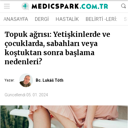
ANASAYFA
DERGI
HASTALIK
BELIRTI -LERI:
S
Topuk ağrısı: Yetişkinlerde ve
çocuklarda, sabahları veya
koştuktan sonra başlama
nedenleri?
Bc. Lukáš Tóth
Yazar
:
Güncellendi
05. 01. 2024