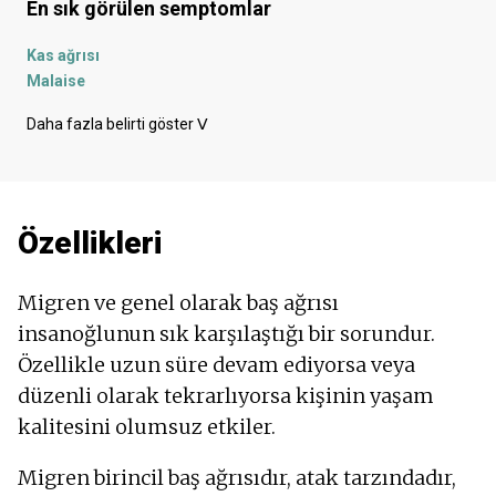
En sık görülen semptomlar
Kas ağrısı
Malaise
Konuşma bozuklukları
Daha fazla belirti göster
ᐯ
Karın ağrısı
Baş ağrısı
Gözde ağrı
Işığa karşı hassasiyet
Özellikleri
Aura
Depresyon - depresif ruh hali
Çift görme
Migren ve genel olarak baş ağrısı
İshal
insanoğlunun sık karşılaştığı bir sorundur.
Gözlerin önünde parıldıyor
Özellikle uzun süre devam ediyorsa veya
Hazımsızlık
Mide bulantısı
düzenli olarak tekrarlıyorsa kişinin yaşam
Konsantrasyon bozuklukları
kalitesini olumsuz etkiler.
Duygudurum bozuklukları
Anksiyete
Migren birincil baş ağrısıdır, atak tarzındadır,
Kas zayıflığı