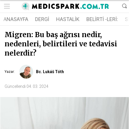
ANASAYFA
DERGI
HASTALIK
BELIRTI -LERI:
S
Migren: Bu baş ağrısı nedir,
nedenleri, belirtileri ve tedavisi
nelerdir?
Bc. Lukáš Tóth
Yazar
:
Güncellendi
04. 03. 2024