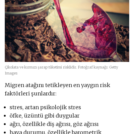
Çikolata ve kırmızı şarap tüketimi risklidir. Fotoğraf kaynağı: Getty
Images
Migren atağını tetikleyen en yaygın risk
faktörleri şunlardır:
stres, artan psikolojik stres
öfke, üzüntü gibi duygular
ağrı, özellikle diş ağrısı, göz ağrısı
hava durumu, özellikle barometrik