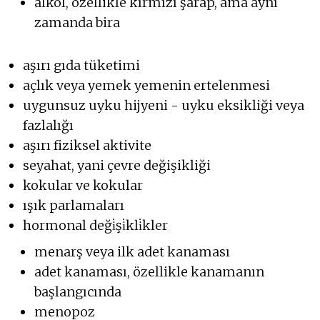
alkol, özellikle kırmızı şarap, ama aynı
zamanda bira
aşırı gıda tüketimi
açlık veya yemek yemenin ertelenmesi
uygunsuz uyku hijyeni - uyku eksikliği veya
fazlalığı
aşırı fiziksel aktivite
seyahat, yani çevre değişikliği
kokular ve kokular
ışık parlamaları
hormonal deği̇şi̇kli̇kler
menarş veya ilk adet kanaması
adet kanaması, özellikle kanamanın
başlangıcında
menopoz