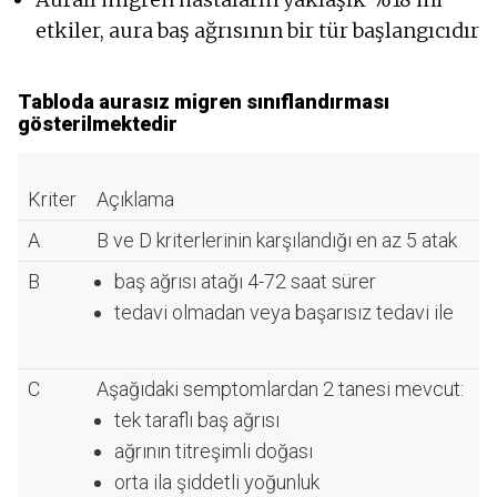
etkiler, aura baş ağrısının bir tür başlangıcıdır
Tabloda aurasız migren sınıflandırması
gösterilmektedir
Kriter
Açıklama
A
B ve D kriterlerinin karşılandığı en az 5 atak
B
baş ağrısı atağı 4-72 saat sürer
tedavi olmadan veya başarısız tedavi ile
C
Aşağıdaki semptomlardan 2 tanesi mevcut:
tek taraflı baş ağrısı
ağrının titreşimli doğası
orta ila şiddetli yoğunluk