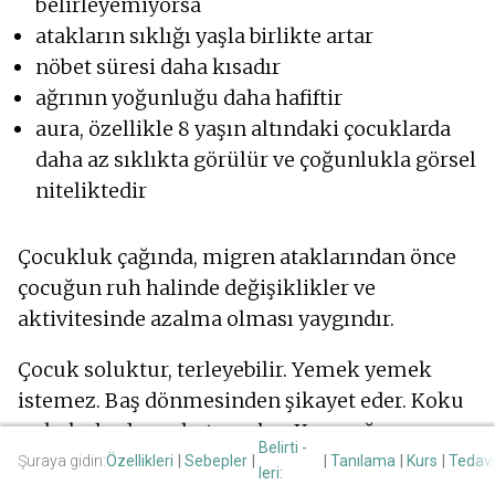
belirleyemiyorsa
atakların sıklığı yaşla birlikte artar
nöbet süresi daha kısadır
ağrının yoğunluğu daha hafiftir
aura, özellikle 8 yaşın altındaki çocuklarda
daha az sıklıkta görülür ve çoğunlukla görsel
niteliktedir
Çocukluk çağında, migren ataklarından önce
çocuğun ruh halinde değişiklikler ve
aktivitesinde azalma olması yaygındır.
Çocuk soluktur, terleyebilir. Yemek yemek
istemez. Baş dönmesinden şikayet eder. Koku
ve kokulardan rahatsız olur. Karın ağrısı,
Belirti -
ağırlık, bulantı veya kusma hissi, iştahsızlık ile
Şuraya gidin:
Özellikleri
Sebepler
Tanılama
Kurs
Tedavi
leri:
ilişkilidir. Sık idrara çıkar.