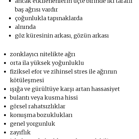
ancak etkilenenlerin üçte birinde iki taraflı
baş ağrısı vardır
çoğunlukla tapınaklarda
alnında
göz küresinin arkası, gözün arkası
zonklayıcı nitelikte ağrı
orta ila yüksek yoğunluklu
fiziksel efor ve zihinsel stres ile ağrının
kötüleşmesi
ışığa ve gürültüye karşı artan hassasiyet
bulantı veya kusma hissi
görsel rahatsızlıklar
konuşma bozuklukları
genel yorgunluk
zayıflık