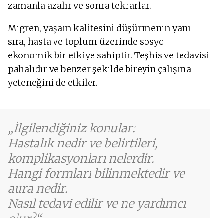
zamanla azalır ve sonra tekrarlar.
Gözde basınç
Baş dönmesi
Migren, yaşam kalitesini düşürmenin yanı
Yorgunluk
sıra, hasta ve toplum üzerinde sosyo-
Yemekten sonra kusma ve mide bulantısı
Kusma
ekonomik bir etkiye sahiptir. Teşhis ve tedavisi
Görüş alanı kaybı
pahalıdır ve benzer şekilde bireyin çalışma
Bulanık görme
yeteneğini de etkiler.
Görme yetisinde bozulma
Karışıklık
İlgilendiğiniz konular:
Hastalık nedir ve belirtileri,
komplikasyonları nelerdir.
Hangi formları bilinmektedir ve
aura nedir.
Nasıl tedavi edilir ve ne yardımcı