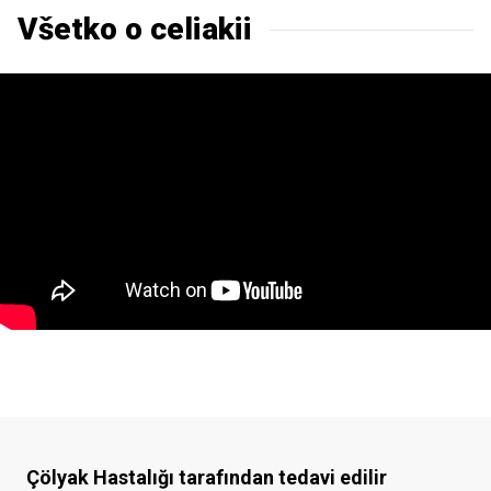
Všetko o celiakii
Çölyak Hastalığı
tarafından tedavi edilir