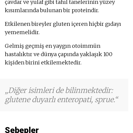
çavdar ve yulaf gibi tahıl tanelerinin yüzey
Kırılgan tırnaklar - onychoschizia
kısımlarında bulunan bir proteindir.
Kırılgan saçlar
Yellenme - şişkinlik
Etkilenen bireyler gluten içeren hiçbir gıdayı
Saç dökülmesi - aşırı saç dökülmesi
yememelidir.
Şişkinlik - gaz
Hazımsızlık
Gelmiş geçmiş en yaygın otoimmün
Uzuvlarda şişme
hastalıktır ve dünya çapında yaklaşık 100
Kuru cilt
Kas zayıflığı
kişiden birini etkilemektedir.
Tremor
Yorgunluk
Yemekten sonra kusma ve mide bulantısı
Kızarmış cilt
Diğer isimleri de bilinmektedir:
Kabızlık
glutene duyarlı enteropati, sprue.
Sarımsı cilt
Sebepler