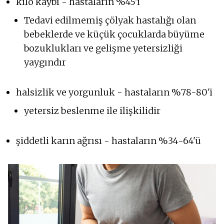
kilo kaybı - hastaların %45'i
Tedavi edilmemiş çölyak hastalığı olan
bebeklerde ve küçük çocuklarda büyüme
bozuklukları ve gelişme yetersizliği
yaygındır
halsizlik ve yorgunluk - hastaların %78-80'i
yetersiz beslenme ile ilişkilidir
şiddetli karın ağrısı - hastaların %34-64'ü