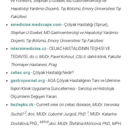
ve Yönetimi,
Stephan U Goebel, MD Gastroenteroloji ve
Hepatoloji Yardımcı Doçenti, Tıp Bölümü, Emory Üniversitesi Tıp
Fakültesi
emedicine.medscape.com
- Çölyak Hastalığı (Sprue),
Stephan U Goebel, MD Gastroenteroloji ve Hepatoloji Yardımcı
Doçenti, Tıp Bölümü, Emory Üniversitesi Tıp Fakültesi
internimedicina.cz
- CELIAC HASTALIĞININ TEŞHİSİ VE
TEDAVİSİ, do
c. MUDr. Pavel Kohout, CSc.II. dahili klinik, Fakülte
Thomayer Hastanesi, Prag
celiac.org
- Çölyak Hastalığı Nedir?
gastrojournal.org
- AGA Çölyak Hastalığının Tanı ve İzlemine
İlişkin Klinik Uygulama Güncellemesi - Seroloji ve Histolojik
Ölçümlerin Değişen Yararı.
bezlepku.sk
- Current view on celiac disease,
MUDr. Veronika
,2
1
Suchá1
, doc. MUDr.
Ľubomír Jurgoš, PhD
.
, MUDr.
Katarína
MPH3
Dostálová
, PhD.,
,doc. MUDr. Štefánia Móricová, PhD., MPH,