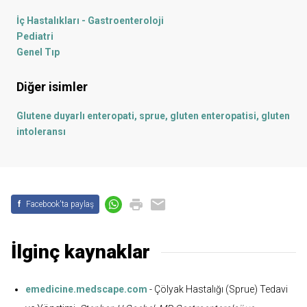
İç Hastalıkları - Gastroenteroloji
Pediatri
Genel Tıp
Diğer isimler
Glutene duyarlı enteropati, sprue, gluten enteropatisi, gluten
intoleransı
f
Facebook'ta paylaş
İlginç kaynaklar
emedicine.medscape.com
- Çölyak Hastalığı (Sprue) Tedavi