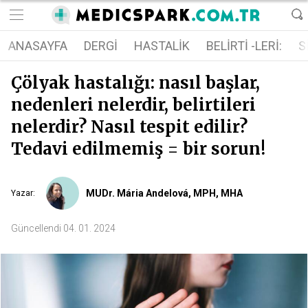
ANASAYFA
DERGI
HASTALIK
BELIRTI -LERI:
S
Çölyak hastalığı: nasıl başlar,
nedenleri nelerdir, belirtileri
nelerdir? Nasıl tespit edilir?
Tedavi edilmemiş = bir sorun!
MUDr. Mária Andelová, MPH, MHA
Yazar
:
Güncellendi
04. 01. 2024