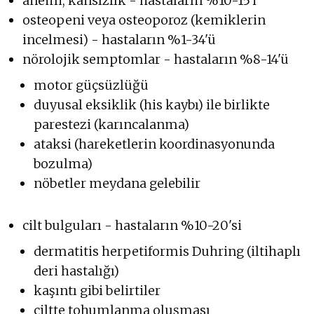
anemi, kansızlık - hastaların %10-15'i
osteopeni veya osteoporoz (kemiklerin
incelmesi) - hastaların %1-34'ü
nörolojik semptomlar - hastaların %8-14'ü
motor güçsüzlüğü
duyusal eksiklik (his kaybı) ile birlikte
parestezi (karıncalanma)
ataksi (hareketlerin koordinasyonunda
bozulma)
nöbetler meydana gelebilir
cilt bulguları - hastaların %10-20'si
dermatitis herpetiformis Duhring (iltihaplı
deri hastalığı)
kaşıntı gibi belirtiler
ciltte tohumlanma oluşması