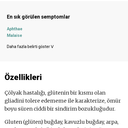
En sık görülen semptomlar
Aphthae
Malaise
Sağ tarafta ağrı
Daha fazla belirti göster
ᐯ
Yemek yedikten sonra karın ağrısı
Karın ağrısı
Eklem ağrısı
Uzuvlarda ağrı
Özellikleri
Rektumda ağrı
Göbek çevresinde ağrı
Karnın alt kısmında ağrı
Çölyak hastalığı, glütenin bir kısmı olan
Diş ağrısı
gliadini tolere edememe ile karakterize, ömür
Maneviyat
boyu süren ciddi bir sindirim bozukluğudur.
İshal
Kemik ağrısı
Gluten (glüten) buğday, kavuzlu buğday, arpa,
Döküntü
Dişler kıpırdıyor