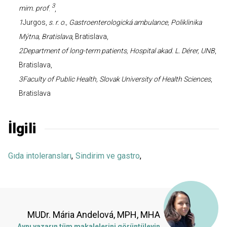
3
mim. prof
.
,
1
Jurgos,
s. r. o., Gastroenterologická ambulance, Poliklinika
Mýtna, Bratislava
, Bratislava,
2Department
of long-term patients, Hospital akad. L. Dérer, UNB
,
Bratislava,
3Faculty
of Public Health, Slovak University of Health Sciences
,
Bratislava
İlgili
Gıda intoleransları
,
Sindirim ve gastro
,
MUDr. Mária Andelová, MPH, MHA
Aynı yazarın tüm makalelerini görüntüleyin