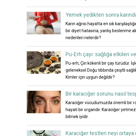
Yemek yedikten sonra karında 
Karın ağrısı hayatta en sık karşılaştı
bir diyet hatasına, yanlış beslenme al
nedenleri nelerdir?
Pu-Erh çayı: sağlığa etkileri 
Pu-erh, Çin kökenli bir çay türüdür. İşl
geleneksel Doğu tıbbında çeşitli sağlık s
Kimler için uygun değildir?
Bir karaciğer sorunu nasıl tespi
Karaciğer vücudumuzda önemli bir rol
hayati bir organdır. Karaciğer yetmezli
bilmek iyidir.
Karaciğer testleri neyi ortaya