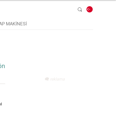
Dil seçin
AP MAKINESI
ön
ıl