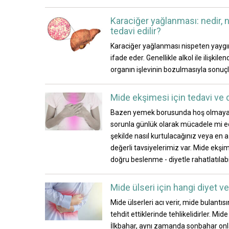
Karaciğer yağlanması: nedir, n
tedavi edilir?
Karaciğer yağlanması nispeten yaygın
ifade eder. Genellikle alkol ile ilişkil
organın işlevinin bozulmasıyla sonuçl
Mide ekşimesi için tedavi ve 
Bazen yemek borusunda hoş olmayan b
sorunla günlük olarak mücadele mi ed
şekilde nasıl kurtulacağınız veya en
değerli tavsiyelerimiz var. Mide ekş
doğru beslenme - diyetle rahatlatılab
Mide ülseri için hangi diyet v
Mide ülserleri acı verir, mide bulant
tehdit ettiklerinde tehlikelidirler. M
İlkbahar, aynı zamanda sonbahar onl