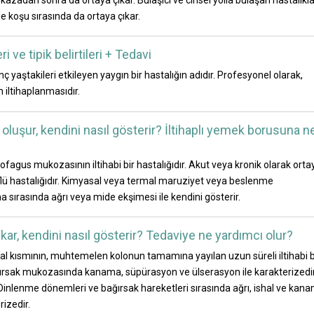
de koşu sırasında da ortaya çıkar.
 ve tipik belirtileri + Tedavi
ç yaştakileri etkileyen yaygın bir hastalığın adıdır. Profesyonel olarak,
 iltihaplanmasıdır.
oluşur, kendini nasıl gösterir? İltihaplı yemek borusuna n
özofagus mukozasının iltihabi bir hastalığıdır. Akut veya kronik olarak orta
eflü hastalığıdır. Kimyasal veya termal maruziyet veya beslenme
a sırasında ağrı veya mide ekşimesi ile kendini gösterir.
ıkar, kendini nasıl gösterir? Tedaviye ne yardımcı olur?
minal kısmının, muhtemelen kolonun tamamına yayılan uzun süreli iltihabi b
ağırsak mukozasında kanama, süpürasyon ve ülserasyon ile karakterizedir
Dinlenme dönemleri ve bağırsak hareketleri sırasında ağrı, ishal ve kan
rizedir.