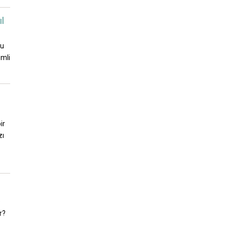
ıl
nu
emli
ir
zı
e
r?