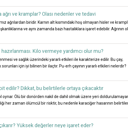
ağrı ve kramplar? Olası nedenler ve tedavi
ğımız ağrılardan biridir. Karnın alt kısmındaki hoş olmayan hisler ve kramp
ışkanlıklarına ve aynı zamanda bazı hastalıklara işaret edebilir. Ağrının o
ve hazırlanması. Kilo vermeye yardımcı olur mu?
enmesi ve sağlık üzerindeki yararlı etkileri ile karakterize edilir. Bu çay,
orunları için iyi bilinen bir ilaçtır. Pu-erh çayının yararlı etkileri nelerdir?
t edilir? Dikkat, bu belirtilerle ortaya çıkacaktır
 oynar. Ölü bir donörden nakil de dahil olmak üzere yeri doldurulamaya
ği her zaman ölümcül bir risktir, bu nedenle karaciğer hasarının belirtiler
 çıkarır? Yüksek değerler neye işaret eder?