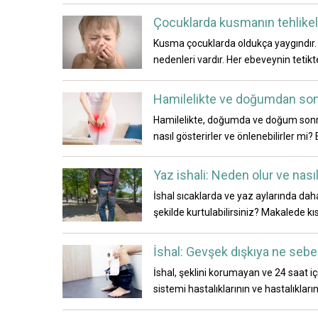
Çocuklarda kusmanın tehlikele
Kusma çocuklarda oldukça yaygındır.
nedenleri vardır. Her ebeveynin tetik
Hamilelikte ve doğumdan sonra
Hamilelikte, doğumda ve doğum sonras
nasıl gösterirler ve önlenebilirler mi?
Yaz ishali: Neden olur ve nasıl
İshal sıcaklarda ve yaz aylarında daha sı
şekilde kurtulabilirsiniz? Makalede kısa
İshal: Gevşek dışkıya ne sebep 
İshal, şeklini korumayan ve 24 saat içi
sistemi hastalıklarının ve hastalıklarını