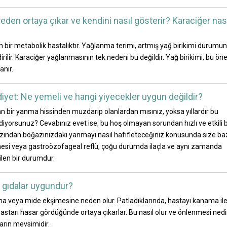
eden ortaya çıkar ve kendini nasıl gösterir? Karaciğer nas
 bir metabolik hastalıktır. Yağlanma terimi, artmış yağ birikimi durumu
endirilir. Karaciğer yağlanmasının tek nedeni bu değildir. Yağ birikimi, bu ön
anır.
diyet: Ne yemeli ve hangi yiyecekler uygun değildir?
ir yanma hissinden muzdarip olanlardan mısınız, yoksa yıllardır bu
iyorsunuz? Cevabınız evet ise, bu hoş olmayan sorundan hızlı ve etkili b
 azından boğazınızdaki yanmayı nasıl hafifleteceğiniz konusunda size ba
imesi veya gastroözofageal reflü, çoğu durumda ilaçla ve aynı zamanda
ilen bir durumdur.
e gıdalar uygundur?
ısına veya mide ekşimesine neden olur. Patladıklarında, hastayı kanama il
ide astarı hasar gördüğünde ortaya çıkarlar. Bu nasıl olur ve önlenmesi nedi
arın mevsimidir.