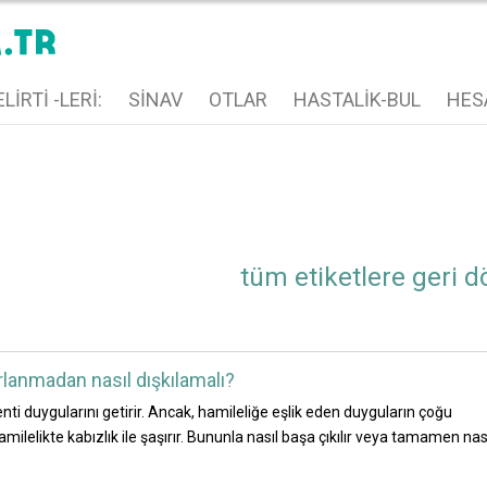
LIRTI -LERI:
SINAV
OTLAR
HASTALIK-BUL
HES
tüm etiketlere geri d
rlanmadan nasıl dışkılamalı?
nti duygularını getirir. Ancak, hamileliğe eşlik eden duyguların çoğu
ilelikte kabızlık ile şaşırır. Bununla nasıl başa çıkılır veya tamamen nas