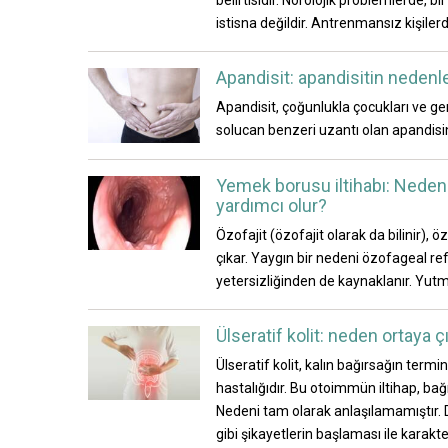
istisna değildir. Antrenmansız kişiler
Apandisit: apandisitin nedenleri
Apandisit, çoğunlukla çocukları ve gen
solucan benzeri uzantı olan apandisin
Yemek borusu iltihabı: Neden 
yardımcı olur?
Özofajit (özofajit olarak da bilinir), 
çıkar. Yaygın bir nedeni özofageal r
yetersizliğinden de kaynaklanır. Yutm
Ülseratif kolit: neden ortaya ç
Ülseratif kolit, kalın bağırsağın ter
hastalığıdır. Bu otoimmün iltihap, b
Nedeni tam olarak anlaşılamamıştır. 
gibi şikayetlerin başlaması ile karakte