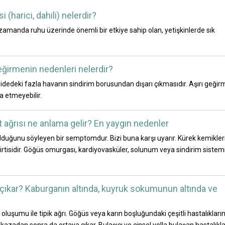
i (harici, dahili) nelerdir?
 zamanda ruhu üzerinde önemli bir etkiye sahip olan, yetişkinlerde sık
geğirmenin nedenleri nelerdir?
edeki fazla havanın sindirim borusundan dışarı çıkmasıdır. Aşırı geğir
a etmeyebilir.
t ağrısı ne anlama gelir? En yaygın nedenler
lduğunu söyleyen bir semptomdur. Bizi buna karşı uyarır. Kürek kemikler
elirtisidir. Göğüs omurgası, kardiyovasküler, solunum veya sindirim sistemi
 çıkar? Kaburganın altında, kuyruk sokumunun altında ve
uşumu ile tipik ağrı. Göğüs veya karın boşluğundaki çeşitli hastalıkların
ir kazadan sonra da ortaya çıkar. Bulaşıcı ve cinsel yolla bulaşan hastalıkl