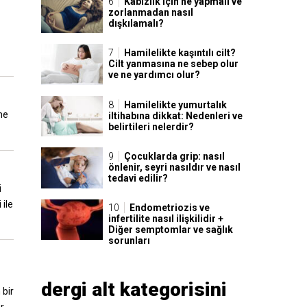
Kabızlık için ne yapmalı ve
zorlanmadan nasıl
dışkılamalı?
Hamilelikte kaşıntılı cilt?
Cilt yanmasına ne sebep olur
ve ne yardımcı olur?
Hamilelikte yumurtalık
me
iltihabına dikkat: Nedenleri ve
belirtileri nelerdir?
Çocuklarda grip: nasıl
önlenir, seyri nasıldır ve nasıl
tedavi edilir?
i
 ile
Endometriozis ve
infertilite nasıl ilişkilidir +
Diğer semptomlar ve sağlık
sorunları
dergi alt kategorisini
 bir
ar