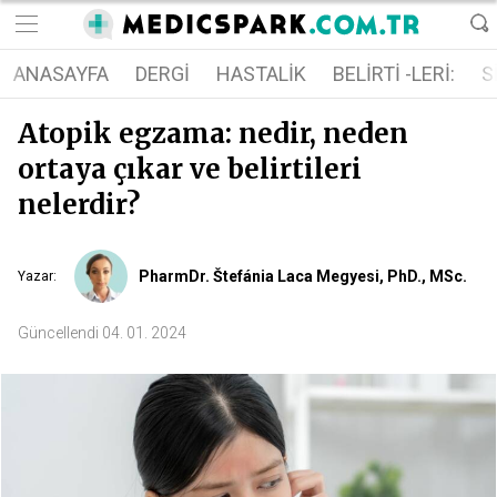
ANASAYFA
DERGI
HASTALIK
BELIRTI -LERI:
S
Atopik egzama: nedir, neden
ortaya çıkar ve belirtileri
nelerdir?
PharmDr. Štefánia Laca Megyesi, PhD., MSc.
Yazar
:
Güncellendi
04. 01. 2024