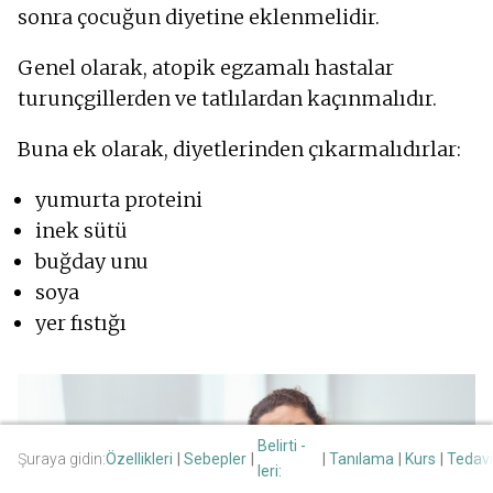
sonra çocuğun diyetine eklenmelidir.
Genel olarak, atopik egzamalı hastalar
turunçgillerden ve tatlılardan kaçınmalıdır.
Buna ek olarak, diyetlerinden çıkarmalıdırlar:
yumurta proteini
inek sütü
buğday unu
soya
yer fıstığı
Belirti -
Şuraya gidin:
Özellikleri
Sebepler
Tanılama
Kurs
Tedavi
leri: