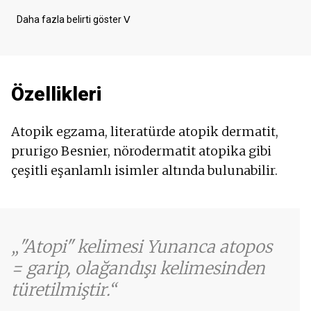
Maneviyat
Daha fazla belirti göster
ᐯ
Yara izleri
Kırılgan tırnaklar - onychoschizia
Kırılgan saçlar
Cildin ıslanması
Özellikleri
Saç dökülmesi - aşırı saç dökülmesi
Mide bulantısı
Ada
Atopik egzama, literatürde atopik dermatit,
Kabarcıklar
prurigo Besnier, nörodermatit atopika gibi
Kuru cilt
çeşitli eşanlamlı isimler altında bulunabilir.
Kaşıntılı cilt
Kaşıntılı saç derisi
Yorgunluk
Kızarmış cilt
Artan vücut ısısı
"Atopi" kelimesi Yunanca atopos
= garip, olağandışı kelimesinden
türetilmiştir.