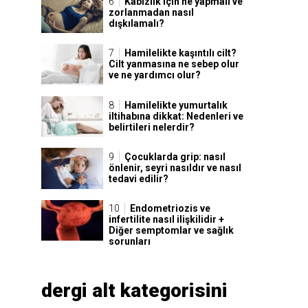
Kabızlık için ne yapmalı ve
zorlanmadan nasıl
dışkılamalı?
Hamilelikte kaşıntılı cilt?
Cilt yanmasına ne sebep olur
ve ne yardımcı olur?
Hamilelikte yumurtalık
iltihabına dikkat: Nedenleri ve
belirtileri nelerdir?
Çocuklarda grip: nasıl
önlenir, seyri nasıldır ve nasıl
tedavi edilir?
Endometriozis ve
infertilite nasıl ilişkilidir +
Diğer semptomlar ve sağlık
sorunları
dergi alt kategorisini