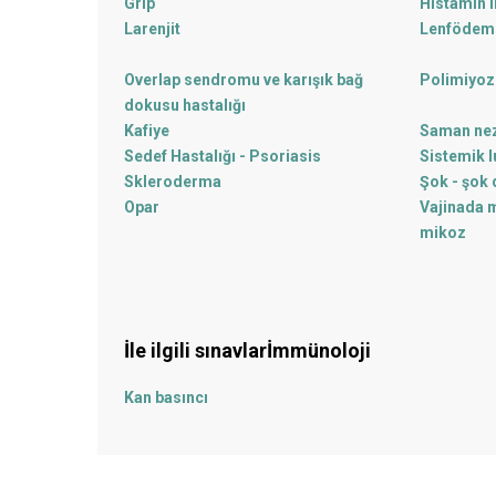
Grip
Histamin i
Larenjit
Lenfödem
Overlap sendromu ve karışık bağ
Polimiyoz
dokusu hastalığı
Kafiye
Saman nez
Sedef Hastalığı - Psoriasis
Sistemik 
Skleroderma
Şok - şok
Opar
Vajinada m
mikoz
İle ilgili sınavlar
İmmünoloji
Kan basıncı