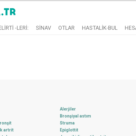
LIRTI -LERI:
SINAV
OTLAR
HASTALIK-BUL
HES
Alerjiler
Bronşiyal astım
ronşit
Struma
k artrit
Epiglottit