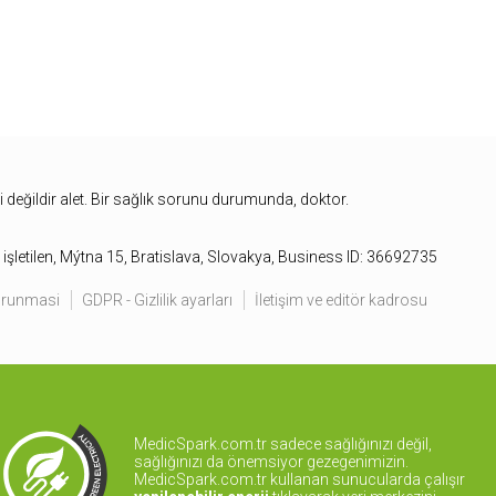
bi değildir alet. Bir sağlık sorunu durumunda, doktor.
işletilen, Mýtna 15, Bratislava, Slovakya, Business ID: 36692735
korunmasi
GDPR - Gizlilik ayarları
İletişim ve editör kadrosu
MedicSpark.com.tr sadece sağlığınızı değil,
sağlığınızı da önemsiyor gezegenimizin.
MedicSpark.com.tr kullanan sunucularda çalışır