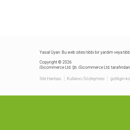
Yasal Uyarı: Bu web sitesi tıbbi bir yardım veya tıb
Copyright © 2026
iSicommerce Ltd. Şti. iSicommerce Ltd. tarafından 
Site Haritası
Kullanıcı Sözleşmesi
gizliligin-