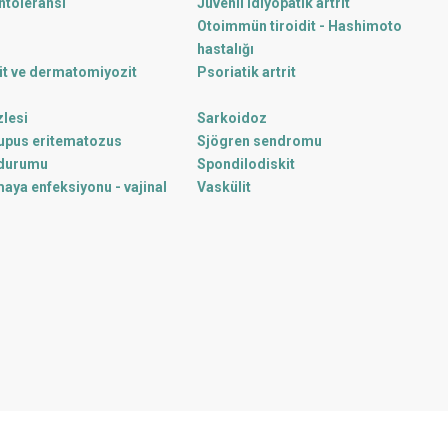
ntoleransı
Juvenil idiyopatik artrit
Otoimmün tiroidit - Hashimoto
hastalığı
it ve dermatomiyozit
Psoriatik artrit
lesi
Sarkoidoz
lupus eritematozus
Sjögren sendromu
 durumu
Spondilodiskit
aya enfeksiyonu - vajinal
Vaskülit