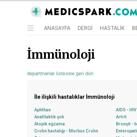
ANASAYFA
DERGI
HASTALIK
BE
İmmünoloji
departmanlar listesine geri dön
İle ilişkili hastalıklar
İmmünoloji
Aphthae
AIDS - HIV
Anafilaktik şok
Artrit
Atopik egzama
Bronşit - b
Crohn hastalığı - Morbus Crohn
Enteropati