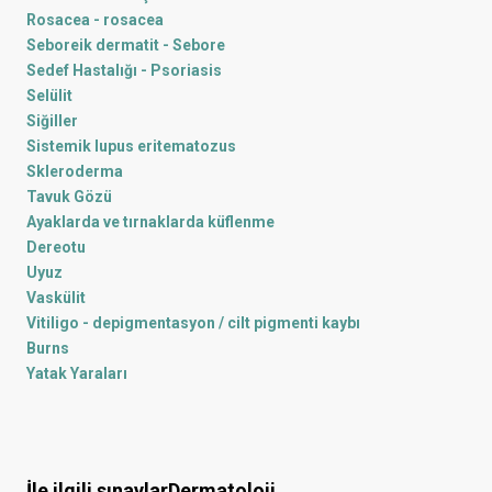
Rosacea - rosacea
Seboreik dermatit - Sebore
Sedef Hastalığı - Psoriasis
Selülit
Siğiller
Sistemik lupus eritematozus
Skleroderma
Tavuk Gözü
Ayaklarda ve tırnaklarda küflenme
Dereotu
Uyuz
Vaskülit
Vitiligo - depigmentasyon / cilt pigmenti kaybı
Burns
Yatak Yaraları
İle ilgili sınavlar
Dermatoloji