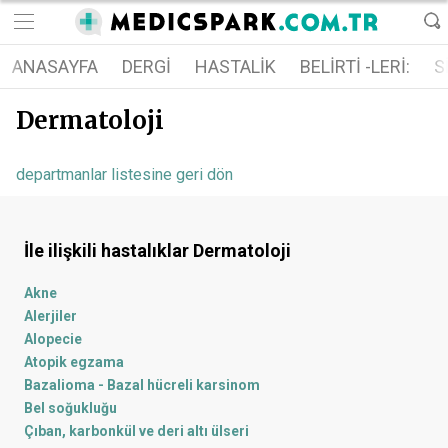
ANASAYFA
DERGI
HASTALIK
BELIRTI -LERI:
S
Dermatoloji
departmanlar listesine geri dön
İle ilişkili hastalıklar
Dermatoloji
Akne
Alerjiler
Alopecie
Atopik egzama
Bazalioma - Bazal hücreli karsinom
Bel soğukluğu
Çıban, karbonkül ve deri altı ülseri