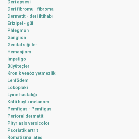
Deri apsesi
Deri fibromu - fibroma
Dermatit - deri iltihabı
Erizipel - gül
Phlegmon
Ganglion
Genital siğiller
Hemanjiom
İmpetigo
Büyüteçler
Kronik venöz yetmezlik
Lenfödem
Lökoplaki
Lyme hastalığı
Kötü huylu melanom
Pemfigus - Pemfigus
Perioral dermatit
Pityriasis versicolor
Psoriatik artrit
Romatizmal ateş