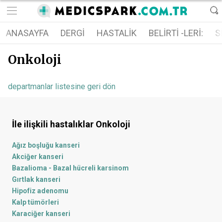
ANASAYFA
DERGI
HASTALIK
BELIRTI -LERI:
S
Onkoloji
departmanlar listesine geri dön
İle ilişkili hastalıklar
Onkoloji
Ağız boşluğu kanseri
Akciğer kanseri
Bazalioma - Bazal hücreli karsinom
Gırtlak kanseri
Hipofiz adenomu
Kalp tümörleri
Karaciğer kanseri