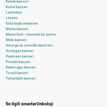
Kemik kanseri
Kolon kanseri
Lenfödem
Lösemi
Kötü huylu melanom
Meme kanseri
Meme kisti - memede bir yumru
Mide kanseri
Omurga ve omurilik tümörleri
Özofagus kanseri
Pankreas kanseri
Prostat kanseri
Rahim ağzı kanseri
Tiroid kanseri
Yumurtalık kanseri
İle ilgili sınavlar
Onkoloji