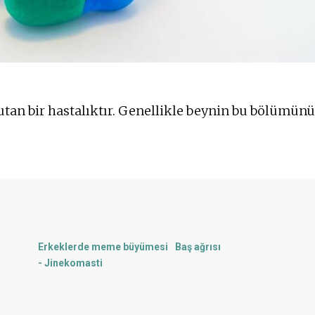
utan bir hastalıktır. Genellikle beynin bu bölümün
Erkeklerde meme büyümesi
Baş ağrısı
- Jinekomasti
Ateş
Mide bulantısı
 ruh
İshal
Kilo almak