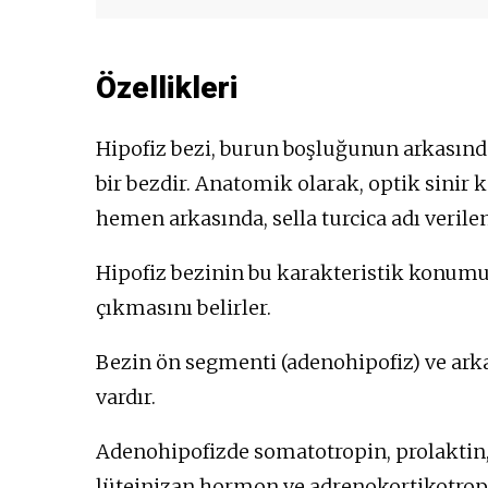
Fazla kilolu
Tek gözde körlük
Bilinç bozuklukları
Kemik incelmesi
Yorgunluk
Anksiyete
Özellikleri
Görme yetisinde bozulma
Libidoda azalma
Kan şekeri seviyelerinde
Hipofiz bezi, burun boşluğunun arkasınd
artış
bir bezdir. Anatomik olarak, optik sinir 
hemen arkasında, sella turcica adı verile
Hipofiz bezinin bu karakteristik konum
çıkmasını belirler.
Bezin ön segmenti (adenohipofiz) ve ark
vardır.
Adenohipofizde somatotropin, prolaktin,
lüteinizan hormon ve adrenokortikotrop