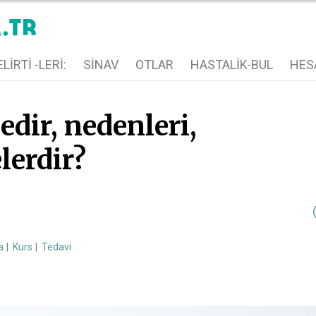
LIRTI -LERI:
SINAV
OTLAR
HASTALIK-BUL
HES
dir, nedenleri,
elerdir?
a
Kurs
Tedavi