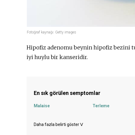
Fotoğraf kaynağı: Getty images
Hipofiz adenomu beynin hipofiz bezini t
iyi huylu bir kanseridir.
En sık görülen semptomlar
Malaise
Terleme
Eklem ağrısı
Sık idrara çıkma
Daha fazla belirti göster
ᐯ
Strie
Depresyon - depresif
hali