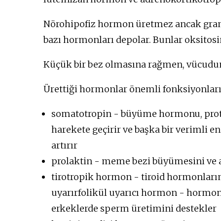
Nörohipofiz hormon üretmez ancak granül
bazı hormonları depolar. Bunlar oksitos
Küçük bir bez olmasına rağmen, vücudun 
Ürettiği hormonlar önemli fonksiyonlar
somatotropin - büyüme hormonu, protei
harekete geçirir ve başka bir verimli e
artırır
prolaktin - meme bezi büyümesini ve a
tirotropik hormon - tiroid hormonlarını
uyarırfolikül uyarıcı hormon - hormon
erkeklerde sperm üretimini destekler