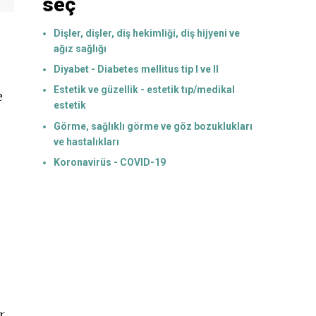
seç
Dişler, dişler, diş hekimliği, diş hijyeni ve
ağız sağlığı
Diyabet - Diabetes mellitus tip I ve II
Estetik ve güzellik - estetik tıp/medikal
e
estetik
Görme, sağlıklı görme ve göz bozuklukları
ve hastalıkları
Koronavirüs - COVID-19
r.