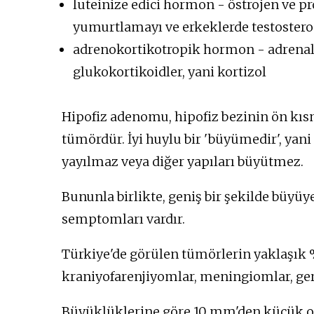
luteinize edici hormon - östrojen ve p
yumurtlamayı ve erkeklerde testosteron
adrenokortikotropik hormon - adrenal 
glukokortikoidler, yani kortizol
Hipofiz adenomu, hipofiz bezinin ön kı
tümördür. İyi huylu bir 'büyümedir', yan
yayılmaz veya diğer yapıları büyütmez.
Bununla birlikte, geniş bir şekilde büyüye
semptomları vardır.
Türkiye'de görülen tümörlerin yaklaşık %
kraniyofarenjiyomlar, meningiomlar, germ
Büyüklüklerine göre 10 mm'den küçük o