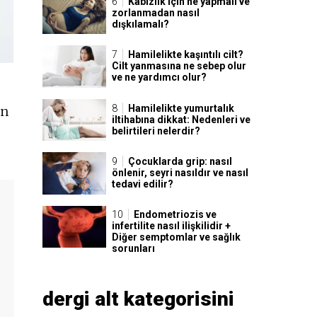
Kabızlık için ne yapmalı ve
zorlanmadan nasıl
dışkılamalı?
Hamilelikte kaşıntılı cilt?
Cilt yanmasına ne sebep olur
ve ne yardımcı olur?
Hamilelikte yumurtalık
ün
iltihabına dikkat: Nedenleri ve
belirtileri nelerdir?
Çocuklarda grip: nasıl
önlenir, seyri nasıldır ve nasıl
tedavi edilir?
Endometriozis ve
infertilite nasıl ilişkilidir +
Diğer semptomlar ve sağlık
sorunları
dergi alt kategorisini