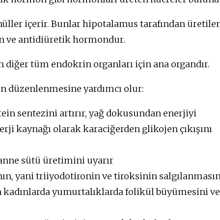
ler içerir. Bunlar hipotalamus tarafından üretile
in ve antidiüretik hormondur.
diğer tüm endokrin organları için ana organdır.
ın düzenlenmesine yardımcı olur:
n sentezini artırır, yağ dokusundan enerjiyi
nerji kaynağı olarak karaciğerden glikojen çıkışını
nne sütü üretimini uyarır
n, yani triiyodotironin ve tiroksinin salgılanmasın
 kadınlarda yumurtalıklarda folikül büyümesini ve