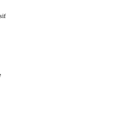
sif
e