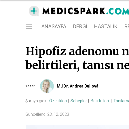
ANASAYFA
DERGI
HASTALIK
BE
Hipofiz adenomu ne
belirtileri, tanısı n
MUDr. Andrea Bullová
Yazar
:
Şuraya gidin:
Özellikleri
Sebepler
Belirti -leri:
Tanılam
Güncellendi
23. 12. 2023