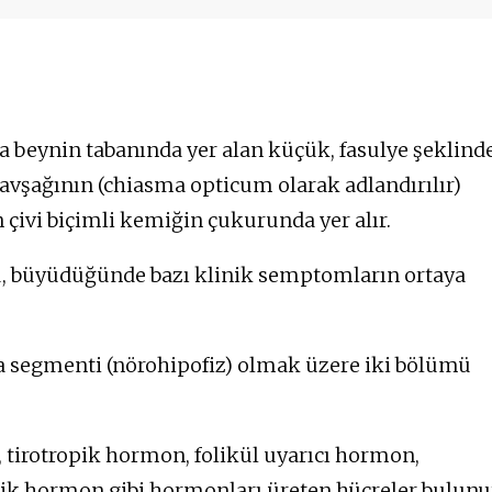
Erektil disfonksiyon
Adet döngüsü bozuklukları
Körlük
Kas zayıflığı
Görüş alanı kaybı
Yüksek tansiyon
Hızlandırılmış kalp atış hızı
Kalp büyümesi
a beynin tabanında yer alan küçük, fasulye şeklind
kavşağının (chiasma opticum olarak adlandırılır)
n çivi biçimli kemiğin çukurunda yer alır.
u, büyüdüğünde bazı klinik semptomların ortaya
a segmenti (nörohipofiz) olmak üzere iki bölümü
 tirotropik hormon, folikül uyarıcı hormon,
ik hormon gibi hormonları üreten hücreler bulunu