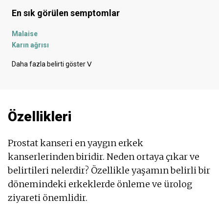
En sık görülen semptomlar
Malaise
Karın ağrısı
Rektumda ağrı
Daha fazla belirti göster
ᐯ
Üretrada ağrı
Karnın alt kısmında ağrı
İdrar yaparken ağrı
Sırt ağrısı
Özellikleri
Sık idrara çıkma
Sık idrara çıkma isteği
Kemik ağrısı
Prostat kanseri en yaygın erkek
Güçteki kan
kanserlerinden biridir. Neden ortaya çıkar ve
Hazımsızlık
belirtileri nelerdir? Özellikle yaşamın belirli bir
Mide bulantısı
Erektil disfonksiyon
dönemindeki erkeklerde önleme ve ürolog
Yorgunluk
ziyareti önemlidir.
Kusma
İdrar retansiyonu - anüri/retentivite