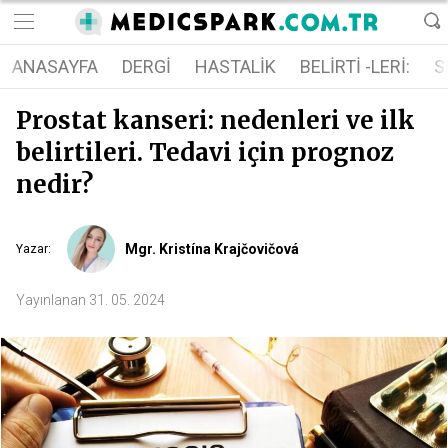
ANASAYFA
DERGI
HASTALIK
BELIRTI -LERI:
S
Prostat kanseri: nedenleri ve ilk
belirtileri. Tedavi için prognoz
nedir?
Mgr. Kristína Krajčovičová
Yazar
:
Yayınlanan
31. 05. 2024