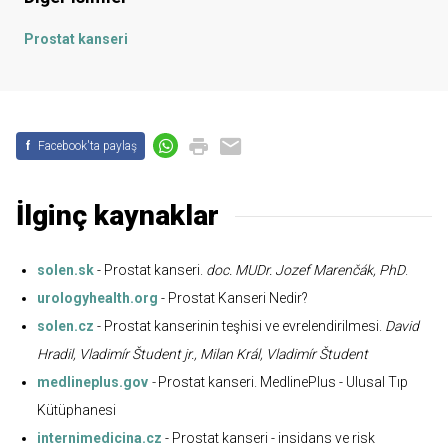
Prostat kanseri
f
Facebook'ta paylaş
İlginç kaynaklar
solen.sk
- Prostat kanseri.
doc. MUDr. Jozef Marenčák, PhD
.
urologyhealth.org
- Prostat Kanseri Nedir?
solen.cz
- Prostat kanserinin teşhisi ve evrelendirilmesi.
David
Hradil, Vladimír Študent jr., Milan Král, Vladimír Študent
medlineplus.gov
-
Prostat kanseri. MedlinePlus - Ulusal Tıp
Kütüphanesi
internimedicina.cz
- Prostat kanseri - insidans ve risk