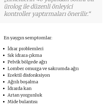
ürolog ile düzenli önleyici
kontroller yaptırmaları önerilir.
En yaygın semptomlar:
İdrar problemleri
Sık idrara çıkma
Pelvik bölgede ağrı
Lomber omurga ve sakrumda ağrı
Erektil disfonksiyon
Ağrılı boşalma
İdrarda kan
Artan yorgunluk
Mide bulantısı