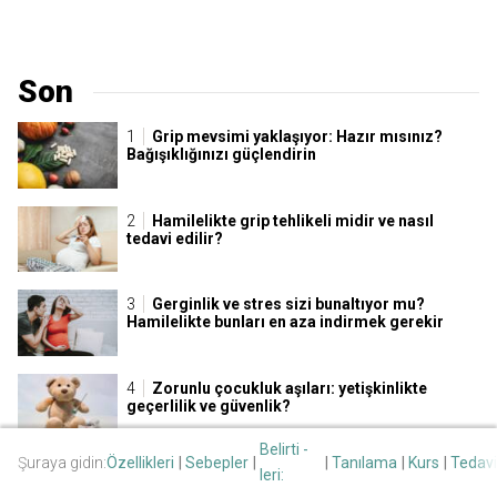
Son
Grip mevsimi yaklaşıyor: Hazır mısınız?
Bağışıklığınızı güçlendirin
Hamilelikte grip tehlikeli midir ve nasıl
tedavi edilir?
Gerginlik ve stres sizi bunaltıyor mu?
Hamilelikte bunları en aza indirmek gerekir
Zorunlu çocukluk aşıları: yetişkinlikte
geçerlilik ve güvenlik?
Belirti -
Şuraya gidin:
Özellikleri
Sebepler
Tanılama
Kurs
Tedavi
Hamilelik sırasında idrarda protein olması
leri:
sorun olabilir de olmayabilir de