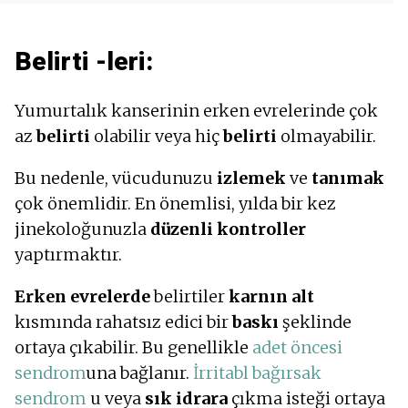
Belirti -leri:
Yumurtalık kanserinin erken evrelerinde çok
az
belirti
olabilir veya hiç
belirti
olmayabilir.
Bu nedenle, vücudunuzu
izlemek
ve
tanımak
çok önemlidir. En önemlisi, yılda bir kez
jinekoloğunuzla
düzenli kontroller
yaptırmaktır.
Erken evrelerde
belirtiler
karnın alt
kısmında rahatsız edici bir
baskı
şeklinde
ortaya çıkabilir. Bu genellikle
adet öncesi
sendrom
una bağlanır.
İrritabl bağırsak
sendrom
u veya
sık idrara
çıkma isteği ortaya