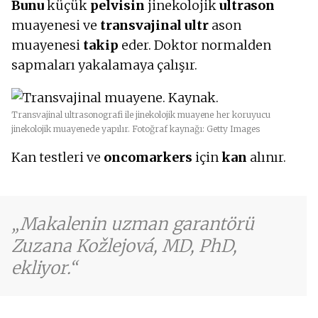
Bunu
küçük
pelvisin
jinekolojik
ultrason
muayenesi ve
transvajinal ultr
ason
muayenesi
takip
eder. Doktor normalden
sapmaları yakalamaya çalışır.
Transvajinal ultrasonografi ile jinekolojik muayene her koruyucu
jinekolojik muayenede yapılır. Fotoğraf kaynağı: Getty Images
Kan testleri ve
oncomarkers
için
kan
alınır.
Makalenin uzman garantörü
Zuzana Kožlejová, MD, PhD,
ekliyor.