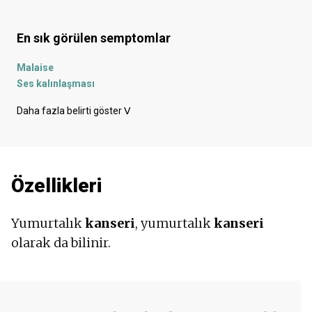
En sık görülen semptomlar
Malaise
Ses kalınlaşması
Vajinadan beyaz akıntı
Daha fazla belirti göster
ᐯ
Yan tarafta ağrı
Karın ağrısı
Yumurtlama sırasında ağrı
Karnın alt kısmında ağrı
Özellikleri
Kasıklara vuran ağrı
Sırt ağrısı
Sık idrara çıkma
Yumurtalık
kanseri
, yumurtalık
kanseri
Sık idrara çıkma isteği
olarak da bilinir.
Karın bölgesinde kramplar
Maneviyat
İshal
Kilo almak
Yellenme - şişkinlik