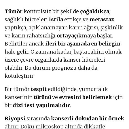
Tümör
kontrolsüz bir şekilde
çoğaldıkça
,
sağlıklı hücreleri
istila
ettikçe ve
metastaz
yaptıkça, açıklanamayan karın ağrısı, şişkinlik
ve karın rahatsızlığı
ortaya
çıkmaya başlar.
Belirtiler ancak
ileri bir aşamada
en belirgin
hale gelir. O zamana kadar, başta rahim olmak
üzere çevre organlarda kanser hücreleri
olabilir. Bu durum prognozu daha da
kötüleştirir.
Bir tümör
tespit
edildiğinde, yumurtalık
kanserinin
türünü
ve
evresini
belirlemek
için
bir
dizi test yapılmalıdır
.
Biyopsi
sırasında
kanserli dokudan bir örnek
alınır. Doku mikroskop altında dikkatle