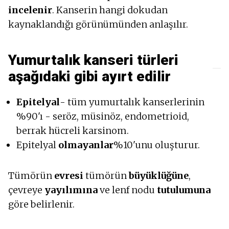
incelenir
. Kanserin hangi dokudan
kaynaklandığı görünümünden anlaşılır.
Yumurtalık kanseri türleri
aşağıdaki gibi ayırt edilir
Epitelyal
- tüm yumurtalık kanserlerinin
%90'ı - seröz, müsinöz, endometrioid,
berrak hücreli karsinom.
Epitelyal
olmayanlar
%10'unu oluşturur.
Tümörün
evresi
tümörün
büyüklüğüne
,
çevreye
yayılımına
ve lenf nodu
tutulumuna
göre belirlenir.