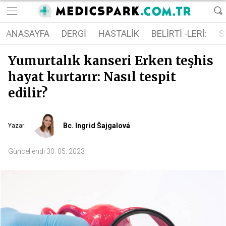
ANASAYFA
DERGI
HASTALIK
BELIRTI -LERI:
S
Yumurtalık kanseri Erken teşhis
hayat kurtarır: Nasıl tespit
edilir?
Bc. Ingrid Šajgalová
Yazar
:
Güncellendi
30. 05. 2023