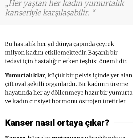
Her yaştan her kadın yumurtalık
Terleme
kanseriyle karşılaşabilir.
Şişkinlik - gaz
Hazımsızlık
Mide bulantısı
Mide yanması - pirozis
Adet döngüsü bozuklukları
Bu hastalık her yıl dünya çapında çeyrek
Yorgunluk
milyon kadını etkilemektedir. Başarılı bir
Vajinal akıntı
tedavi için hastalığın erken teşhisi önemlidir.
Karın bölgesinde su
Kusma
Yumurtalıklar
, küçük bir pelvis içinde yer alan
Kabızlık
çift oval şekilli organlardır. Bir kadının üreme
Uzun adet kanaması
Büyümüş lenf düğümleri
hayatında her ay döllenmeye hazır bir yumurta
Artan vücut ısısı
ve kadın cinsiyet hormonu östrojen üretirler.
Kanser nasıl ortaya çıkar?