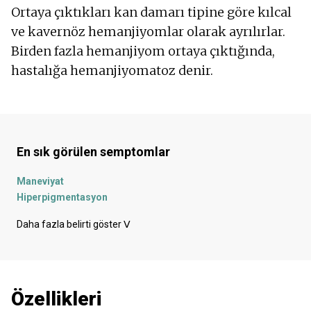
Ortaya çıktıkları kan damarı tipine göre kılcal
ve kavernöz hemanjiyomlar olarak ayrılırlar.
Birden fazla hemanjiyom ortaya çıktığında,
hastalığa hemanjiyomatoz denir.
En sık görülen semptomlar
Maneviyat
Hiperpigmentasyon
Yara izleri
Daha fazla belirti göster
ᐯ
Mavi deri
Cildin ıslanması
Ülser
Kızarmış cilt
Özellikleri
Görme yetisinde bozulma