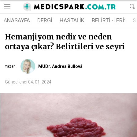
ANASAYFA
DERGI
HASTALIK
BELIRTI -LERI:
S
Hemanjiyom nedir ve neden
ortaya çıkar? Belirtileri ve seyri
MUDr. Andrea Bullová
Yazar
:
Güncellendi
04. 01. 2024