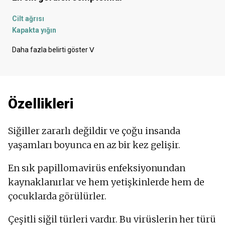
Cilt ağrısı
Kapakta yığın
Yara izleri
Daha fazla belirti göster
ᐯ
Kabarcıklar
Tomurcuklar
Kaşıntılı cilt
Kızarmış cilt
Özellikleri
Siğiller zararlı değildir ve çoğu insanda
yaşamları boyunca en az bir kez gelişir.
En sık papillomavirüs enfeksiyonundan
kaynaklanırlar ve hem yetişkinlerde hem de
çocuklarda görülürler.
Çeşitli siğil türleri vardır. Bu virüslerin her türü