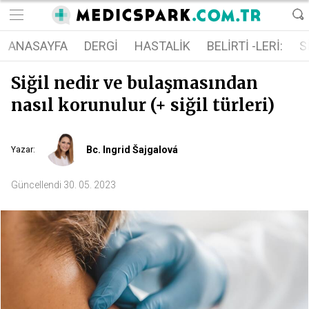
ANASAYFA
DERGI
HASTALIK
BELIRTI -LERI:
S
Siğil nedir ve bulaşmasından
nasıl korunulur (+ siğil türleri)
Bc. Ingrid Šajgalová
Yazar
:
Güncellendi
30. 05. 2023