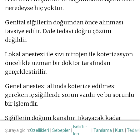
neredeyse hiç yoktur.
Genital siğillerin doğumdan önce alınması
tavsiye edilir. Evde tedavi doğru çözüm
değildir.
Lokal anestezi ile sıvı nitrojen ile koterizasyon
öncelikle uzman bir doktor tarafından
gerçekleştirilir.
Genel anestezi altında koterize edilmesi
gereken iç siğillerde sorun vardır ve bu sorunlu
bir işlemdir.
Siğillerin doğum kanalını tıkayacak kadar
büyümesi tehlikesi vardır. Ayrıca virüs doğum
Belirti -
Şuraya gidin:
Özellikleri
Sebepler
Tanılama
Kurs
Tedavi
leri:
sırasında bebeğin gırtlağına girebilir ve