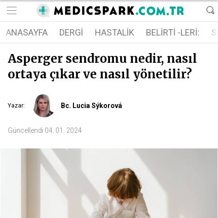
ANASAYFA
DERGI
HASTALIK
BELIRTI -LERI:
S
Asperger sendromu nedir, nasıl
ortaya çıkar ve nasıl yönetilir?
Bc. Lucia Sýkorová
Yazar
:
Güncellendi
04. 01. 2024