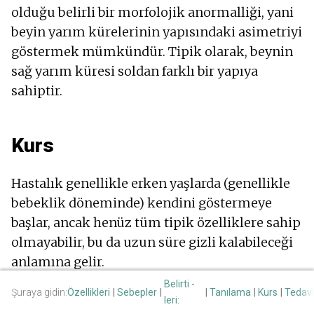
olduğu belirli bir morfolojik anormalliği, yani
beyin yarım kürelerinin yapısındaki asimetriyi
göstermek mümkündür. Tipik olarak, beynin
sağ yarım küresi soldan farklı bir yapıya
sahiptir.
Kurs
Hastalık genellikle erken yaşlarda (genellikle
bebeklik döneminde) kendini göstermeye
başlar, ancak henüz tüm tipik özelliklere sahip
olmayabilir, bu da uzun süre gizli kalabileceği
anlamına gelir.
Belirtiler çok belirgin değildir ve sendromun
Belirti -
Şuraya gidin:
Özellikleri
Sebepler
Tanılama
Kurs
Tedavi
seyri remisyon (semptomların azalması) veya
leri: