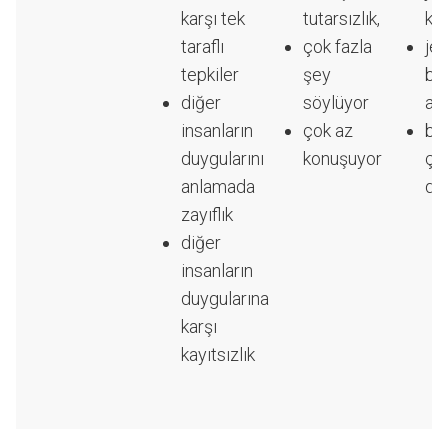
karşı tek
tutarsızlık,
ku
taraflı
çok fazla
jes
tepkiler
şey
bec
diğer
söylüyor
aba
insanların
çok az
ba
duygularını
konuşuyor
ço
anlamada
du
zayıflık
diğer
insanların
duygularına
karşı
kayıtsızlık