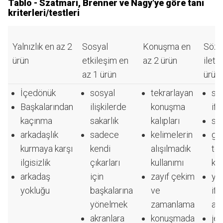
Tablo - Szatmari, Brenner ve Nagy'ye göre tanı
kriterleri/testleri
Yalnızlık en az 2
Sosyal
Konuşma en
Sözs
ürün
etkileşim en
az 2 ürün
ileti
az 1 ürün
ürün
İçedönük
sosyal
tekrarlayan
sın
Başkalarından
ilişkilerde
konuşma
ifa
kaçınma
sakarlık
kalıpları
sın
arkadaşlık
sadece
kelimelerin
gö
kurmaya karşı
kendi
alışılmadık
te
ilgisizlik
çıkarları
kullanımı
ka
arkadaş
için
zayıf çekim
yü
yokluğu
başkalarına
ve
ifa
yönelmek
zamanlama
an
akranlara
konuşmada
jes