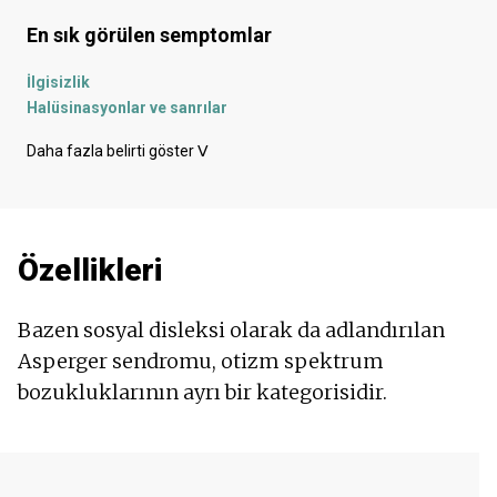
En sık görülen semptomlar
İlgisizlik
Halüsinasyonlar ve sanrılar
Depresyon - depresif ruh hali
Daha fazla belirti göster
ᐯ
Paranoyak
Duygudurum bozuklukları
Anksiyete
Özellikleri
Bazen sosyal disleksi olarak da adlandırılan
Asperger sendromu, otizm spektrum
bozukluklarının ayrı bir kategorisidir.