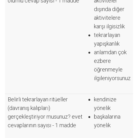
olumlu cevap sayısı - 1 madde
aktiviteler
dışında diğer
aktivitelere
karşı ilgisizlik
tekrarlayan
yapışkanlık
anlamdan çok
ezbere
öğrenmeyle
ilgileniyorsunuz
Belirli tekrarlayan ritüeller
kendinize
(davranış kalıpları)
yönelik
gerçekleştiriyor musunuz? evet
başkalarına
cevaplarının sayısı - 1 madde
yönelik