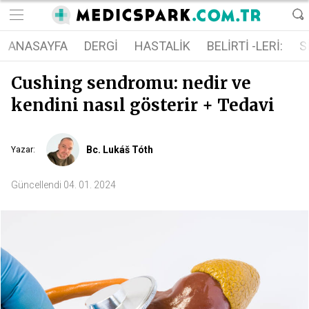
ANASAYFA
DERGI
HASTALIK
BELIRTI -LERI:
S
Cushing sendromu: nedir ve
kendini nasıl gösterir + Tedavi
Bc. Lukáš Tóth
Yazar
:
Güncellendi
04. 01. 2024