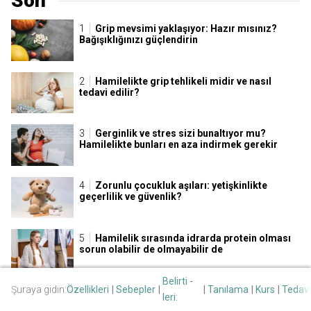
Son
Grip mevsimi yaklaşıyor: Hazır mısınız?
Bağışıklığınızı güçlendirin
Hamilelikte grip tehlikeli midir ve nasıl
tedavi edilir?
Gerginlik ve stres sizi bunaltıyor mu?
Hamilelikte bunları en aza indirmek gerekir
Zorunlu çocukluk aşıları: yetişkinlikte
geçerlilik ve güvenlik?
Hamilelik sırasında idrarda protein olması
sorun olabilir de olmayabilir de
Belirti -
Şuraya gidin:
Özellikleri
Sebepler
Tanılama
Kurs
Tedavi
Kabızlık için ne yapmalı ve zorlanmadan
leri:
nasıl dışkılamalı?