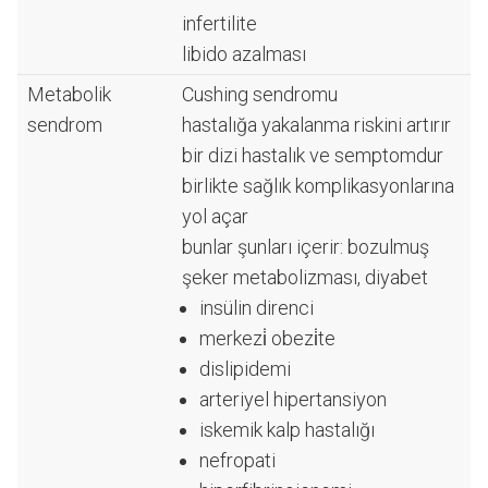
infertilite
libido azalması
Metabolik
Cushing sendromu
sendrom
hastalığa yakalanma riskini artırır
bir dizi hastalık ve semptomdur
birlikte sağlık komplikasyonlarına
yol açar
bunlar şunları içerir: bozulmuş
şeker metabolizması, diyabet
insülin direnci
merkezi̇ obezi̇te
dislipidemi
arteriyel hipertansiyon
iskemik kalp hastalığı
nefropati