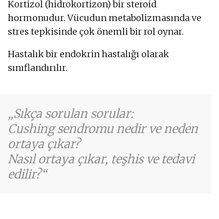
Kortizol (hidrokortizon) bir steroid
Uzuvlarda şişme
hormonudur. Vücudun metabolizmasında ve
Ada
stres tepkisinde çok önemli bir rol oynar.
Petechie
Adet döngüsü bozuklukları
Hastalık bir endokrin hastalığı olarak
Hafıza bozuklukları
Duygudurum bozuklukları
sınıflandırılır.
Sırt ağrısı
Kemik incelmesi
Kas zayıflığı
Yorgunluk
Sıkça sorulan sorular:
Anksiyete
Cushing sendromu nedir ve neden
Yüksek tansiyon
ortaya çıkar?
Libidoda azalma
Kan şekeri seviyelerinde artış
Nasıl ortaya çıkar, teşhis ve tedavi
edilir?