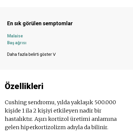
En sık görülen semptomlar
Malaise
Baş ağrısı
Uzuvlarda ağrı
Daha fazla belirti göster
ᐯ
Cilt ağrısı
Kas ağrısı
Sık idrara çıkma
Mide bulantısı
Özellikleri
Strie
İdrarda şeker
Depresyon - depresif ruh hali
Cushing sendromu, yılda yaklaşık 500.000
Kambur
kişide 1 ila 2 kişiyi etkileyen nadir bir
Hiperpigmentasyon
hastalıktır. Aşırı kortizol üretimi anlamına
Kilo almak
Kas sertliği
gelen hiperkortizolizm adıyla da bilinir.
Fazla kilolu