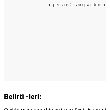
periferik Cushing sendromu
Belirti -leri:
Cushing sendromu birden fazla vücut sistemini