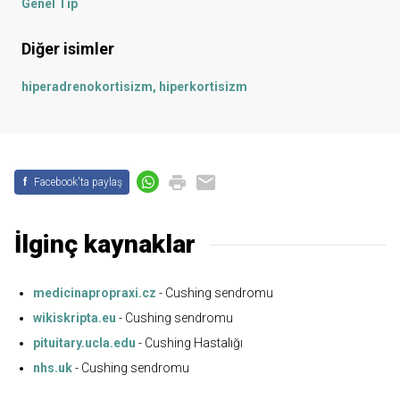
Genel Tıp
Diğer isimler
hiperadrenokortisizm, hiperkortisizm
f
Facebook'ta paylaş
İlginç kaynaklar
medicinapropraxi.cz
- Cushing sendromu
wikiskripta.eu
- Cushing sendromu
pituitary.ucla.edu
- Cushing Hastalığı
nhs.uk
- Cushing sendromu