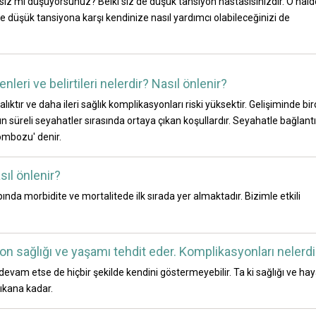
lsiz mi düşüyorsunuz? Belki siz de düşük tansiyon hastasısınızdır. O hald
ve düşük tansiyona karşı kendinize nasıl yardımcı olabileceğinizi de
eri ve belirtileri nelerdir? Nasıl önlenir?
lıktır ve daha ileri sağlık komplikasyonları riski yüksektir. Gelişiminde bi
un süreli seyahatler sırasında ortaya çıkan koşullardır. Seyahatle bağlantı
ombozu' denir.
sıl önlenir?
nda morbidite ve mortalitede ilk sırada yer almaktadır. Bizimle etkili
n sağlığı ve yaşamı tehdit eder. Komplikasyonları nelerdi
evam etse de hiçbir şekilde kendini göstermeyebilir. Ta ki sağlığı ve hay
ıkana kadar.