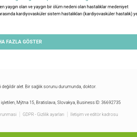
en yaygın olan ve yaygın bir ölüm nedeni olan hastalıklar medeniyet
r arasında kardiyovasküler sistem hastalıkları (kardiyovasküler hastalık) y
HA FAZLA GÖSTER
bi değildir alet. Bir sağlık sorunu durumunda, doktor.
işletilen, Mýtna 15, Bratislava, Slovakya, Business ID: 36692735
korunmasi
GDPR - Gizlilik ayarları
İletişim ve editör kadrosu