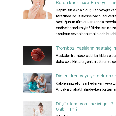
Burun kanaması. En yaygın ned
Hepimizin aşina olduğu en yaygın ka
tarafında locus Kiesselbachi adı veri
boşluğunun tüm duvarlarında meydana g
endişelenmeli miyiz? Bizim için ne za
soruların cevaplarını makalede bulabil
Tromboz: Yaşlıların hastalığı m
Vasküler tromboz ciddi bir tıbbi ve s
daha az sıklıkla ergenleri etkiler ve ço
Dinlenirken veya yemekten so
Kalplerimiz efor sarf ederken veya z
Ancak istirahat halindeyken bu tama
Düşük tansiyona ne iyi gelir?
olabilir mi?