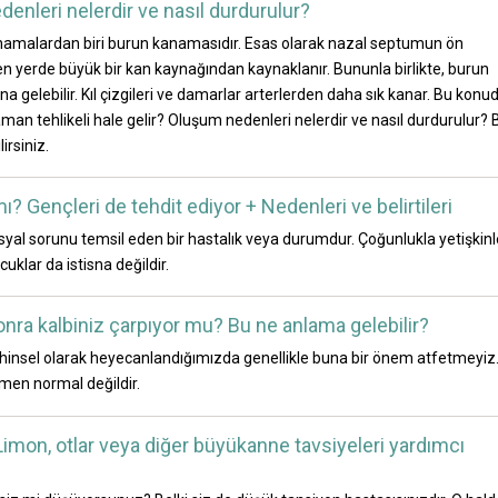
enleri nelerdir ve nasıl durdurulur?
namalardan biri burun kanamasıdır. Esas olarak nazal septumun ön
len yerde büyük bir kan kaynağından kaynaklanır. Bununla birlikte, burun
elebilir. Kıl çizgileri ve damarlar arterlerden daha sık kanar. Bu konu
man tehlikeli hale gelir? Oluşum nedenleri nelerdir ve nasıl durdurulur? 
irsiniz.
ı? Gençleri de tehdit ediyor + Nedenleri ve belirtileri
osyal sorunu temsil eden bir hastalık veya durumdur. Çoğunlukla yetişkinle
cuklar da istisna değildir.
nra kalbiniz çarpıyor mu? Bu ne anlama gelebilir?
ihinsel olarak heyecanlandığımızda genellikle buna bir önem atfetmeyiz
men normal değildir.
 Limon, otlar veya diğer büyükanne tavsiyeleri yardımcı