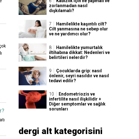
Kabızlık için ne yapmalı ve
e
zorlanmadan nasıl
dışkılamalı?
Hamilelikte kaşıntılı cilt?
Cilt yanmasına ne sebep olur
ve ne yardımcı olur?
rçok
Hamilelikte yumurtalık
iltihabına dikkat: Nedenleri ve
lı
belirtileri nelerdir?
Çocuklarda grip: nasıl
önlenir, seyri nasıldır ve nasıl
tedavi edilir?
Endometriozis ve
infertilite nasıl ilişkilidir +
Diğer semptomlar ve sağlık
sorunları
r?
atı
dergi alt kategorisini