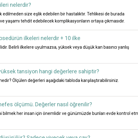
leri nelerdir?
dilmeden size eşlik edebilen bir hastalıktır. Tehlikesi de burada
ı ve yaşamı tehdit edebilecek komplikasyonların ortaya çıkmasıdır.
edürün ilkeleri nelerdir + 10 ilke
dir. Belirli ilkelere uyulmazsa, yüksek veya düşük kan basıncı yanlış
yüksek tansiyon hangi değerlere sahiptir?
dir? Ölçülen değerleri aşağıdaki tabloda karşılaştırabilirsiniz.
nefes ölçümü. Değerler nasıl öğrenilir?
ini bilmek her insan için önemlidir ve günümüzde bunları evde kontrol e
l düşürülür? Sadece yiyecek veya çay?