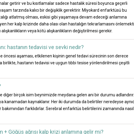
amalar getirir ve bu kısıtlamalar sadece hastalık süresi boyunca geçerli
 yaşam tarzında kalıcı bir değişiklik gerektirir. Miyokard enfarktüsü bu
astalığı atlatmış olması, eskisi gibi yaşamaya devam edeceği anlamına
en her kalp krizinde daha olası olan hastalığın tekrarlamasını önlemekti
lışkanlıkların veya kötü alışkanlıkların değiştirilmesi gerekir.
tanı: hastanın tedavisi ve sevki nedir?
ane öncesi aşaması, etkilenen kişinin genel tedavi sürecinin son derece
 birlikte, hastanın tedavisi ve uygun tıbbi tesise yönlendirilmesi çeşitli
?
 ve diğer birçok isim beynimizde meydana gelen ani bir durumu adlandırır
a kanamadan kaynaklanır. Her iki durumda da belirtiler neredeyse aynıdı
 bakımından farklıdırlar. Serebral enfarktüs belirtilerini zamanında nasıl
 + Göğüs ağrısı kalp krizi anlamına gelir mi?