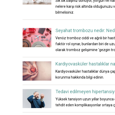
Sık sık başınız dönüyor, yorgun ve ha
nelere karşı risk altında olduğunuzu 
bilmelisiniz.
Seyahat trombozu nedir: Nedenl
Venöz tromboz ciddi ve ağrılı bir hasta
faktör rol oynar, bunlardan biri de uz
olarak tromboz gelişimine 'gezgin tr
Kardiyovasküler hastalıklar na
Kardiyovasküler hastalıklar dünya çapı
korunma hakkında bilgi edinin.
Tedavi edilmeyen hipertansiyo
Yüksek tansiyon uzun yıllar boyunca d
tehdit eden komplikasyonlar ortaya ç