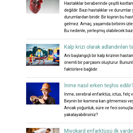
Hastalıklar beraberinde çeşitli kısıtl
değildir. Bazı hastalıklar ve durumlar
durumlardan biridir. Bir kişinin bu h
gelmez. Amaç, yaşamda birbirini izley
Bu nedenle, yerleşmiş olabilecek bazı a
Kalp krizi olarak adlandırılan 
Ani başlangıçlı bir kalp krizinin hast
önemli bir parçasını oluşturur. Bununla
faktörlere bağlıdır.
İnme nasıl erken teşhis edilir
İnme, serebral enfarktüs, ictus, felç
Beynin bir kısmına kan gitmemesi vey
Ancak yoğunluk, süre ve feci sonuçlar
yakalayabilirsiniz?
Miyokard enfarktüsü ilk yardım