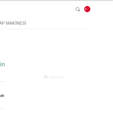
Dil seçin
AP MAKINESI
ön
bah