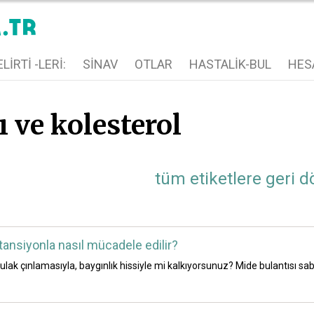
LIRTI -LERI:
SINAV
OTLAR
HASTALIK-BUL
HES
 ve kolesterol
tüm etiketlere geri d
tansiyonla nasıl mücadele edilir?
ulak çınlamasıyla, baygınlık hissiyle mi kalkıyorsunuz? Mide bulantısı sa