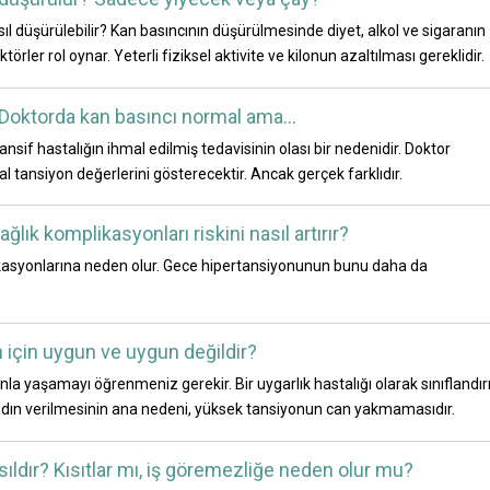
l düşürülebilir? Kan basıncının düşürülmesinde diyet, alkol ve sigaranın
aktörler rol oynar. Yeterli fiziksel aktivite ve kilonun azaltılması gereklidir.
Doktorda kan basıncı normal ama...
sif hastalığın ihmal edilmiş tedavisinin olası bir nedenidir. Doktor
ansiyon değerlerini gösterecektir. Ancak gerçek farklıdır.
lık komplikasyonları riskini nasıl artırır?
ikasyonlarına neden olur. Gece hipertansiyonunun bunu daha da
 için uygun ve uygun değildir?
la yaşamayı öğrenmeniz gerekir. Bir uygarlık hastalığı olarak sınıflandırıl
Bu adın verilmesinin ana nedeni, yüksek tansiyonun can yakmamasıdır.
ıldır? Kısıtlar mı, iş göremezliğe neden olur mu?