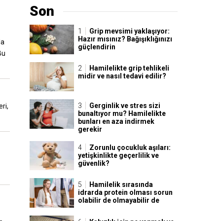
Son
Grip mevsimi yaklaşıyor:
Hazır mısınız? Bağışıklığınızı
da
güçlendirin
Bu
Hamilelikte grip tehlikeli
midir ve nasıl tedavi edilir?
Gerginlik ve stres sizi
ri,
bunaltıyor mu? Hamilelikte
bunları en aza indirmek
gerekir
Zorunlu çocukluk aşıları:
yetişkinlikte geçerlilik ve
.
güvenlik?
Hamilelik sırasında
idrarda protein olması sorun
olabilir de olmayabilir de