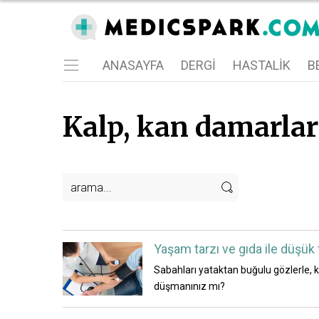
ANASAYFA
DERGI
HASTALIK
BE
Kalp, kan damarları
Yaşam tarzı ve gıda ile düşük 
Sabahları yataktan buğulu gözlerle, k
düşmanınız mı?