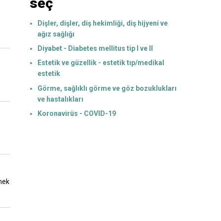
seç
Dişler, dişler, diş hekimliği, diş hijyeni ve
ağız sağlığı
Diyabet - Diabetes mellitus tip I ve II
Estetik ve güzellik - estetik tıp/medikal
estetik
Görme, sağlıklı görme ve göz bozuklukları
ve hastalıkları
Koronavirüs - COVID-19
tmek