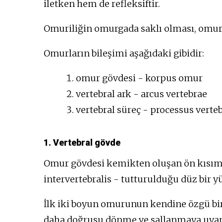
iletken hem de refleksiftir.
Omuriliğin omurgada saklı olması, omurla
Omurların bileşimi aşağıdaki gibidir:
omur gövdesi - korpus omur
vertebral ark - arcus vertebrae
vertebral süreç - processus verte
1. Vertebral gövde
Omur gövdesi kemikten oluşan ön kısımdır
intervertebralis - tutturulduğu düz bir yü
İlk iki boyun omurunun kendine özgü bir ş
daha doğrusu dönme ve sallanmaya uyar