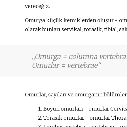
vereceğiz.
Omurga küçük kemiklerden oluşur - omur
olarak bunları servikal, torasik, tibial, s
Omurga = columna vertebral
Omurlar = vertebrae
Omurlar, sayıları ve omurganın bölümler
Boyun omurları - omurlar Cervicales
Torasik omurlar - omurlar Thoraci
Lomber vertebra - vertebrae Lumb