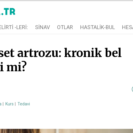
LIRTI -LERI:
SINAV
OTLAR
HASTALIK-BUL
HES
et artrozu: kronik bel
i mi?
a
Kurs
Tedavi