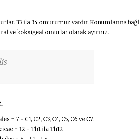
lar. 33 ila 34 omurumuz vardır. Konumlarına bağl
akral ve koksigeal omurlar olarak ayırırız.
is
i:
 = 7 - C1, C2, C3, C4, C5, C6 ve C7.
cae = 12 - Th1 ila Th12
ales = 5 - L1 - L5