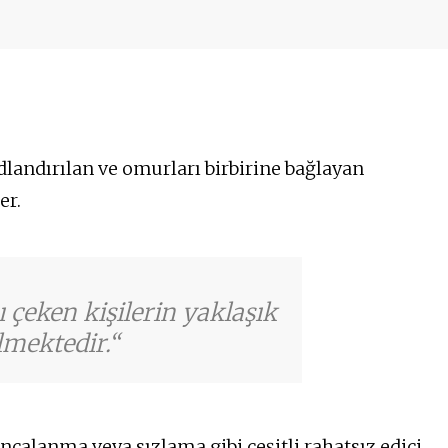
Omuza vuran ağrı
Kasıklara vuran ağrı
 ruh
Kas sertliği
Karıncalanma
Baş dönmesi
Yorgunluk
dlandırılan ve omurları birbirine bağlayan
er.
 çeken kişilerin yaklaşık
ilmektedir.
ıncalanma veya sızlama gibi çeşitli rahatsız edici