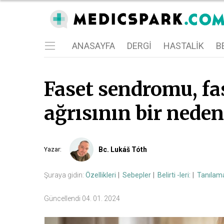
ANASAYFA
DERGI
HASTALIK
BE
Faset sendromu, fas
ağrısının bir neden
Bc. Lukáš Tóth
Yazar
:
Şuraya gidin:
Özellikleri
Sebepler
Belirti -leri:
Tanılam
Güncellendi
04. 01. 2024