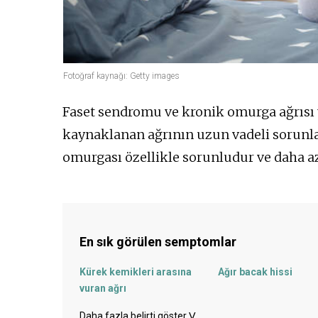
Fotoğraf kaynağı: Getty images
Faset sendromu ve kronik omurga ağrısı 
kaynaklanan ağrının uzun vadeli sorunlar
omurgası özellikle sorunludur ve daha az
En sık görülen semptomlar
Kürek kemikleri arasına
Ağır bacak hissi
vuran ağrı
Baş ağrısı
Eklem ağrısı
Daha fazla belirti göster
ᐯ