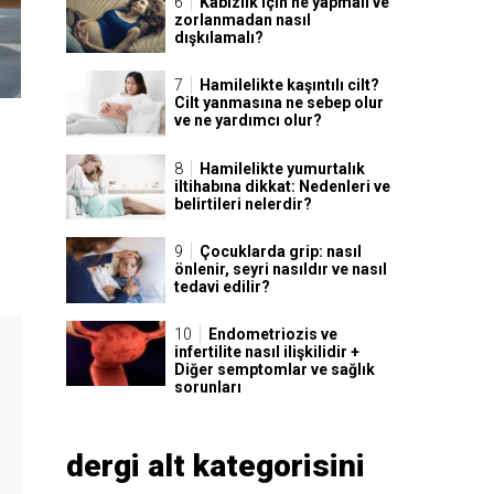
Kabızlık için ne yapmalı ve
zorlanmadan nasıl
dışkılamalı?
Hamilelikte kaşıntılı cilt?
Cilt yanmasına ne sebep olur
ve ne yardımcı olur?
Hamilelikte yumurtalık
iltihabına dikkat: Nedenleri ve
belirtileri nelerdir?
Çocuklarda grip: nasıl
önlenir, seyri nasıldır ve nasıl
tedavi edilir?
Endometriozis ve
infertilite nasıl ilişkilidir +
Diğer semptomlar ve sağlık
sorunları
dergi alt kategorisini