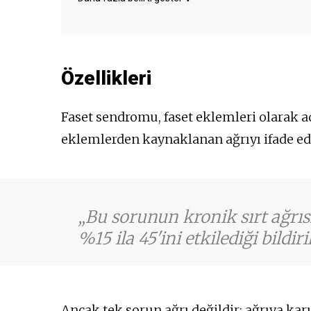
Ayak ağrısı
İlham üzerine acı
Mide bulantısı
Depresyon - depresif
hali
Sırt ağrısı
Göğüste baskı
Anksiyete
Özellikleri
Faset sendromu, faset eklemleri olarak a
eklemlerden kaynaklanan ağrıyı ifade ed
Bu sorunun kronik sırt ağrısı
%15 ila 45'ini etkilediği bildir
Ancak tek sorun ağrı değildir; ağrıya kar