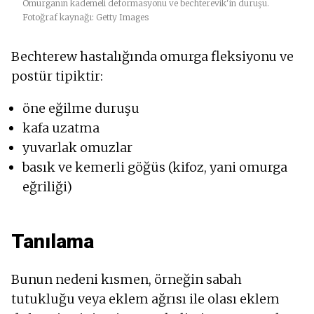
Omurganın kademeli deformasyonu ve bechterevik'in duruşu.
Fotoğraf kaynağı: Getty Images
Bechterew hastalığında omurga fleksiyonu ve
postür tipiktir:
öne eğilme duruşu
kafa uzatma
yuvarlak omuzlar
basık ve kemerli göğüs (kifoz, yani omurga
eğriliği)
Tanılama
Bunun nedeni kısmen, örneğin sabah
tutukluğu veya eklem ağrısı ile olası eklem