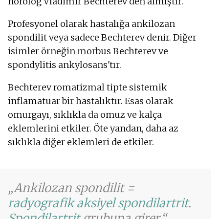
nörolog Vladimir Bechterev'den almıştır.
Kambur
Kemik ağrısı
Profesyonel olarak hastalığa ankilozan
Kas sertliği
spondilit veya sadece Bechterev denir. Diğer
Terleme
isimler örneğin morbus Bechterev ve
Şişkinlik - gaz
Hazımsızlık
spondylitis ankylosans'tır.
Mide bulantısı
Şişmiş parmaklar
Bechterev romatizmal tipte sistemik
Kemik incelmesi
inflamatuar bir hastalıktır. Esas olarak
Gözün kesilmesi
omurgayı, sıklıkla da omuz ve kalça
Kas zayıflığı
eklemlerini etkiler. Öte yandan, daha az
Kaşıntılı göz
sıklıkla diğer eklemleri de etkiler.
Göğüste baskı
Baş dönmesi
Yorgunluk
Konjonktivalarda kızarıklık
Ankilozan spondilit =
Artan vücut ısısı
radyografik aksiyel spondilartrit
.
Spondilartrit
grubuna girer.