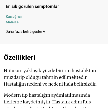
En sık görülen semptomlar
Kas ağrısı
Malaise
Ağır bacak hissi
Daha fazla belirti göster
ᐯ
Göğüs ağrısı
Karın ağrısı
Eklem ağrısı
Uzuvlarda ağrı
Özellikleri
Ayak ağrısı
Gözde ağrı
İlham üzerine acı
Nüfusun yaklaşık yüzde birinin hastalıktan
Omuza vuran ağrı
muzdarip olduğu tahmin edilmektedir.
Kasıklara vuran ağrı
Hastalığın nedeni ve nedeni hala belirsizdir.
Sırt ağrısı
Işığa karşı hassasiyet
Modern tıp hastalığın aydınlatılmasında
Ateş
Karın bölgesinde kramplar
ilerleme kaydetmiştir. Hastalık adını Rus
Deforme olmuş tırnaklar