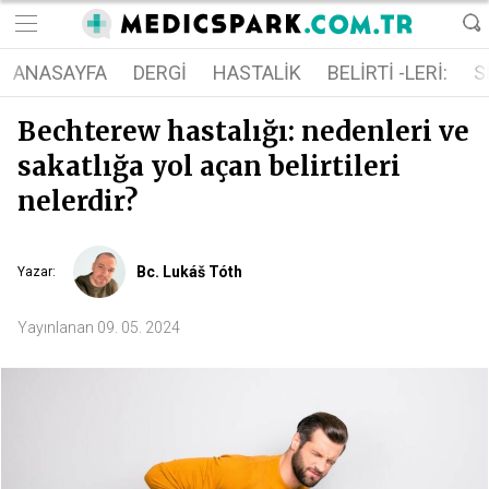
ANASAYFA
DERGI
HASTALIK
BELIRTI -LERI:
S
Bechterew hastalığı: nedenleri ve
sakatlığa yol açan belirtileri
nelerdir?
Bc. Lukáš Tóth
Yazar
:
Yayınlanan
09. 05. 2024