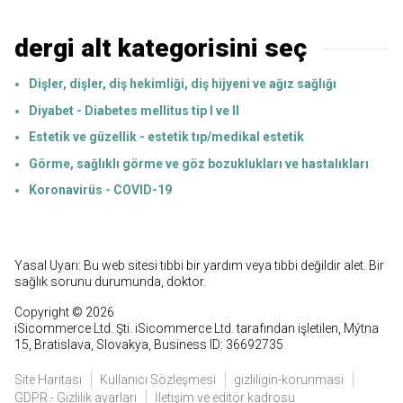
dergi alt kategorisini seç
Dişler, dişler, diş hekimliği, diş hijyeni ve ağız sağlığı
Diyabet - Diabetes mellitus tip I ve II
Estetik ve güzellik - estetik tıp/medikal estetik
Görme, sağlıklı görme ve göz bozuklukları ve hastalıkları
Koronavirüs - COVID-19
Yasal Uyarı: Bu web sitesi tıbbi bir yardım veya tıbbi değildir alet. Bir
sağlık sorunu durumunda, doktor.
Copyright © 2026
iSicommerce Ltd. Şti. iSicommerce Ltd. tarafından işletilen, Mýtna
15, Bratislava, Slovakya, Business ID: 36692735
Site Haritası
Kullanıcı Sözleşmesi
gizliligin-korunmasi
GDPR - Gizlilik ayarları
İletişim ve editör kadrosu