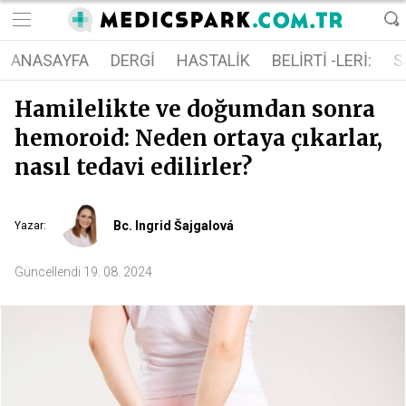
ANASAYFA
DERGI
HASTALIK
BELIRTI -LERI:
S
Hamilelikte ve doğumdan sonra
hemoroid: Neden ortaya çıkarlar,
nasıl tedavi edilirler?
Bc. Ingrid Šajgalová
Yazar
:
Güncellendi
19. 08. 2024