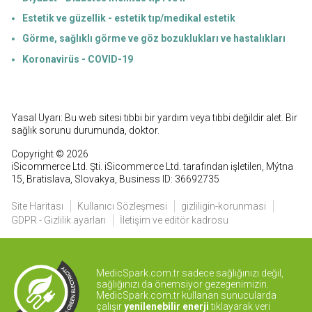
Estetik ve güzellik - estetik tıp/medikal estetik
Görme, sağlıklı görme ve göz bozuklukları ve hastalıkları
Koronavirüs - COVID-19
Yasal Uyarı: Bu web sitesi tıbbi bir yardım veya tıbbi değildir alet. Bir
sağlık sorunu durumunda, doktor.
Copyright © 2026
iSicommerce Ltd. Şti. iSicommerce Ltd. tarafından işletilen, Mýtna
15, Bratislava, Slovakya, Business ID: 36692735
Site Haritası
Kullanıcı Sözleşmesi
gizliligin-korunmasi
GDPR - Gizlilik ayarları
İletişim ve editör kadrosu
MedicSpark.com.tr sadece sağlığınızı değil,
sağlığınızı da önemsiyor gezegenimizin.
MedicSpark.com.tr kullanan sunucularda
çalışır
yenilenebilir enerji
tıklayarak veri