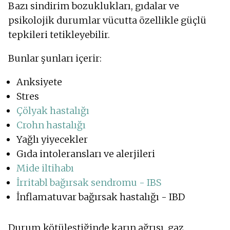
Bazı sindirim bozuklukları, gıdalar ve
psikolojik durumlar vücutta özellikle güçlü
tepkileri tetikleyebilir.
Bunlar şunları içerir:
Anksiyete
Stres
Çölyak hastalığı
Crohn hastalığı
Yağlı yiyecekler
Gıda intoleransları ve alerjileri
Mide iltihabı
İrritabl bağırsak sendromu - IBS
İnflamatuvar bağırsak hastalığı - IBD
Durum kötüleştiğinde karın ağrısı, gaz