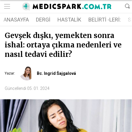
ANASAYFA
DERGI
HASTALIK
BELIRTI -LERI:
S
Gevşek dışkı, yemekten sonra
ishal: ortaya çıkma nedenleri ve
nasıl tedavi edilir?
Bc. Ingrid Šajgalová
Yazar
:
Güncellendi
05. 01. 2024