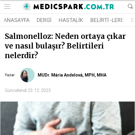
ANASAYFA
DERGI
HASTALIK
BELIRTI -LERI:
S
Salmonelloz: Neden ortaya çıkar
ve nasıl bulaşır? Belirtileri
nelerdir?
MUDr. Mária Andelová, MPH, MHA
Yazar
:
Güncellendi
23. 12. 2023