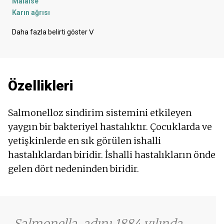
Malaise
Karın ağrısı
Ateş
Daha fazla belirti göster
ᐯ
Karın bölgesinde kramplar
İshal
Kanlı dışkı - dışkıda kan
Hazımsızlık
Özellikleri
Mide bulantısı
Düşük kan basıncı
Ağız kuruluğu
Salmonelloz sindirim sistemini etkileyen
Kusma
yaygın bir bakteriyel hastalıktır. Çocuklarda ve
Karaciğer büyümesi
yetişkinlerde en sık görülen ishalli
Artan vücut ısısı
hastalıklardan biridir. İshalli hastalıkların önde
gelen dört nedeninden biridir.
Salmonella, adını 1884 yılında