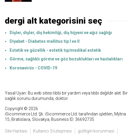
dergi alt kategorisini seç
Dişler, dişler, diş hekimliği, diş hijyeni ve ağız sağlığı
Diyabet - Diabetes mellitus tip I ve II
Estetik ve güzellik - estetik tıp/medikal estetik
Görme, sağlıklı görme ve göz bozuklukları ve hastalıkları
Koronavirüs - COVID-19
Yasal Uyarı: Bu web sitesi tıbbi bir yardım veya tıbbi değildir alet. Bir
sağlık sorunu durumunda, doktor.
Copyright © 2026
iSicommerce Ltd. Şti. iSicommerce Ltd. tarafından işletilen, Mýtna
15, Bratislava, Slovakya, Business ID: 36692735
Site Haritası
Kullanıcı Sözleşmesi
gizliligin-korunmasi