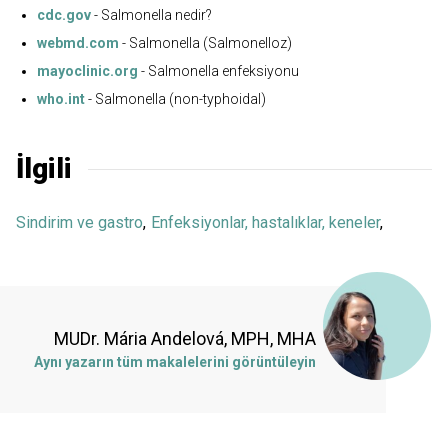
cdc.gov
- Salmonella nedir?
webmd.com
- Salmonella (Salmonelloz)
mayoclinic.org
- Salmonella enfeksiyonu
who.int
- Salmonella (non-typhoidal)
İlgili
Sindirim ve gastro
,
Enfeksiyonlar, hastalıklar, keneler
,
MUDr. Mária Andelová, MPH, MHA
Aynı yazarın tüm makalelerini görüntüleyin