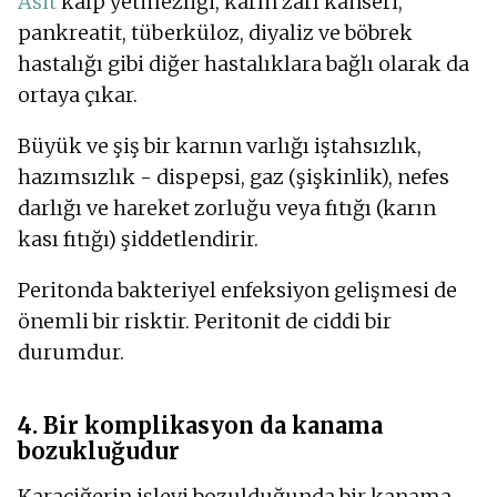
Asit
kalp yetmezliği, karın zarı kanseri,
pankreatit, tüberküloz, diyaliz ve böbrek
hastalığı gibi diğer hastalıklara bağlı olarak da
ortaya çıkar.
Büyük ve şiş bir karnın varlığı iştahsızlık,
hazımsızlık - dispepsi, gaz (şişkinlik), nefes
darlığı ve hareket zorluğu veya fıtığı (karın
kası fıtığı) şiddetlendirir.
Peritonda bakteriyel enfeksiyon gelişmesi de
önemli bir risktir. Peritonit de ciddi bir
durumdur.
4. Bir komplikasyon da kanama
bozukluğudur
Karaciğerin işlevi bozulduğunda bir kanama