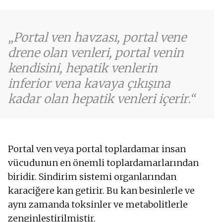
Anksiyete
Karın bölgesinde su
Kan kusma
Portal ven havzası, portal vene
Gözlerin sarı beyazı
drene olan venleri, portal venin
Kabızlık
kendisini, hepatik venlerin
Sarımsı cilt
Karışıklık
inferior vena kavaya çıkışına
Karaciğer büyümesi
kadar olan hepatik venleri içerir.
Kusma
Portal ven veya portal toplardamar insan
vücudunun en önemli toplardamarlarından
biridir. Sindirim sistemi organlarından
karaciğere kan getirir. Bu kan besinlerle ve
aynı zamanda toksinler ve metabolitlerle
zenginleştirilmiştir.