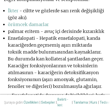
İkter
- ciltte ve gözlerde sarı renk değişikliği
(göz akı).
örümcek damarlar
palmar eritem - avuç içi derisinde kızarıklık
Ensefalopati - Hepatik ensefalopati, kanda
karaciğerden geçmemiş aşırı miktarda
toksik madde bulunmasından kaynaklanır.
Bu durumda kan kollateral şantlardan geçer.
Karaciğer fonksiyonlarının ve toksinlerin
atılmasının - karaciğerin detoksifikasyon
fonksiyonunun (aşırı amonyak, glutamin,
fenoller ve diğerleri) bozulmasıyla ağırlaşır.
Ensefalopatide davranış değişiklikleri, kafa
Belirti -
karışıklığı, kişilik ve düşünce bozuklukları
Şuraya gidin:
Özellikleri
Sebepler
Tanılama
Kurs
Tedavi
leri:
gibi psikolojik sorunlar ortaya çıkar.