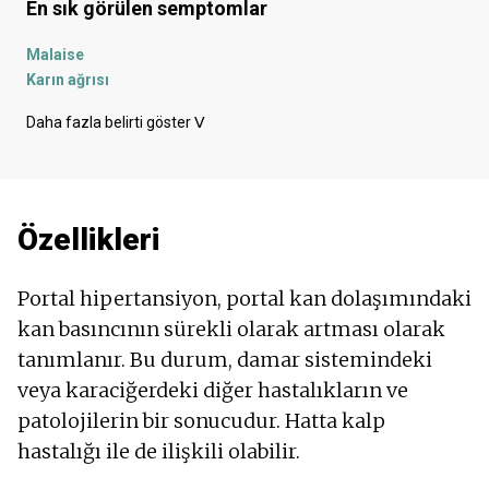
En sık görülen semptomlar
Malaise
Karın ağrısı
Maneviyat
Daha fazla belirti göster
ᐯ
Mide bulantısı
Halüsinasyonlar ve sanrılar
Libidoda azalma
Siyah tabure
Özellikleri
Kanama
Şişkinlik - gaz
Hazımsızlık
Portal hipertansiyon, portal kan dolaşımındaki
Uzuvlarda şişme
kan basıncının sürekli olarak artması olarak
Ada
tanımlanır. Bu durum, damar sistemindeki
Bilinç bozuklukları
Sağ tarafta ağrı
veya karaciğerdeki diğer hastalıkların ve
Tremor
patolojilerin bir sonucudur. Hatta kalp
Kanlı dışkı - dışkıda kan
hastalığı ile de ilişkili olabilir.
Kaşıntılı cilt
Yorgunluk