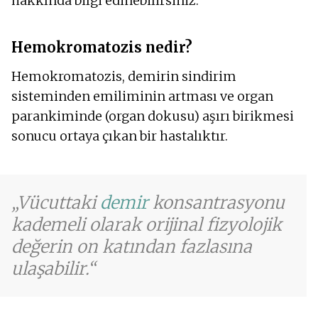
hakkında bilgi edinebilirsiniz.
Kandaki demir seviyelerinde artış
Hemokromatozis nedir?
Hemokromatozis, demirin sindirim
sisteminden emiliminin artması ve organ
parankiminde (organ dokusu) aşırı birikmesi
sonucu ortaya çıkan bir hastalıktır.
Vücuttaki
demir
konsantrasyonu
kademeli olarak orijinal fizyolojik
değerin on katından fazlasına
ulaşabilir.