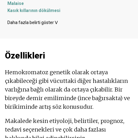
Malaise
Kasık kıllarının dökülmesi
Erkeklerde meme büyümesi - Jinekomasti
Daha fazla belirti göster
ᐯ
Karın ağrısı
Eklem ağrısı
Sık idrara çıkma
Maneviyat
Özellikleri
Hiperpigmentasyon
Kanama
Uzuvlarda şişme
Hemokromatoz genetik olarak ortaya
Ada
çıkabileceği gibi vücuttaki diğer hastalıkların
Erektil disfonksiyon
varlığına bağlı olarak da ortaya çıkabilir. Bir
Kemik incelmesi
Kas zayıflığı
bireyde demir emiliminde (ince bağırsakta) ve
Yorgunluk
birikiminde artış söz konusudur.
Karın bölgesinde su
Libidoda azalma
Makalede kesin etiyoloji, belirtiler, prognoz,
Karaciğer büyümesi
tedavi seçenekleri ve çok daha fazlası
Kan şekeri seviyelerinde artış