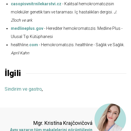
casopisvnitrnilekarstvi.cz
- Kalıtsal hemokromatozisin
moleküler genetik tanı ve taraması. İç hastalıkları dergisi.
J.
Zloch ve ark
.
medlineplus.gov
- Herediter hemokromatozis. Medline Plus -
Ulusal Tıp Kütüphanesi
healthline
.com
- Hemokromatozis. healthline - Sağlık ve Sağlık.
April Kahn
İlgili
Sindirim ve gastro
,
Mgr. Kristína Krajčovičová
Aynı yazarın tüm makalelerini görüntüleyin