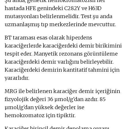
Şu anda, genetik hemokromatozisli her
hastada HFE genindeki C282Y ve H63D
mutasyonları belirlenmelidir. Test şu anda
uzmanlaşmış tıp merkezlerinde mevcuttur.
BT taraması esas olarak hiperdens
karaciğerlerde karaciğerdeki demir birikimini
tespit eder. Manyetik rezonans görüntüleme
karaciğerdeki demir varlığını belirleyebilir.
Karaciğerdeki demirin kantitatif tahmini için
yararlıdır.
MRG ile belirlenen karaciğer demir içeriğinin
fizyolojik değeri 36 µmol/g'dan azdır. 85
µmol/g'dan yüksek değerler ise
hemokromatoz için tipiktir.
Karaciğer birincil demir depolama organı