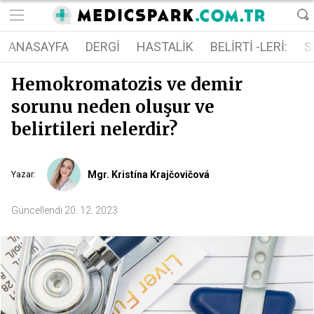
ANASAYFA
DERGI
HASTALIK
BELIRTI -LERI:
S
Hemokromatozis ve demir
sorunu neden oluşur ve
belirtileri nelerdir?
Mgr. Kristína Krajčovičová
Yazar
:
Güncellendi
20. 12. 2023