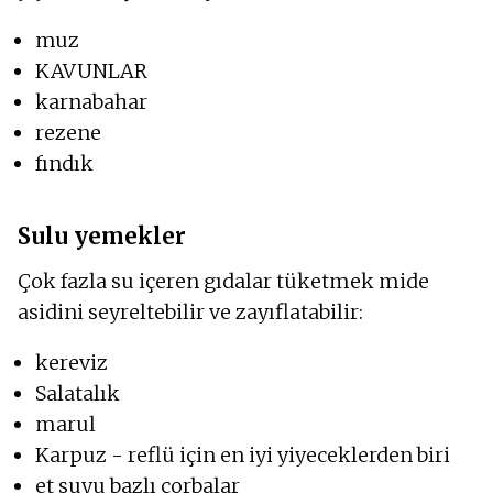
muz
KAVUNLAR
karnabahar
rezene
fındık
Sulu yemekler
Çok fazla su içeren gıdalar tüketmek mide
asidini seyreltebilir ve zayıflatabilir:
kereviz
Salatalık
marul
Karpuz - reflü için en iyi yiyeceklerden biri
et suyu bazlı çorbalar