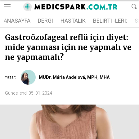
ANASAYFA
DERGI
HASTALIK
BELIRTI -LERI:
S
Gastroözofageal reflü için diyet:
mide yanması için ne yapmalı ve
ne yapmamalı?
MUDr. Mária Andelová, MPH, MHA
Yazar
:
Güncellendi
05. 01. 2024