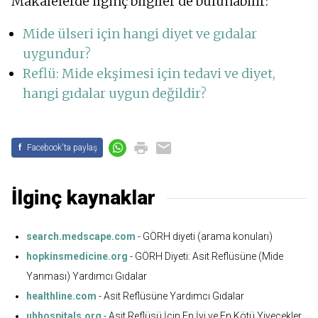
Makalelerde ilginç bilgiler de bulunabilir:
Mide ülseri için hangi diyet ve gıdalar
uygundur?
Reflü: Mide ekşimesi için tedavi ve diyet,
hangi gıdalar uygun değildir?
f
Facebook'ta paylaş
İlginç kaynaklar
search.medscape.com
- GÖRH diyeti (arama konuları)
hopkinsmedicine.org
- GÖRH Diyeti: Asit Reflüsüne (Mide
Yanması) Yardımcı Gıdalar
healthline.com
- Asit Reflüsüne Yardımcı Gıdalar
uhhospitals.org
- Asit Reflüsü İçin En İyi ve En Kötü Yiyecekler