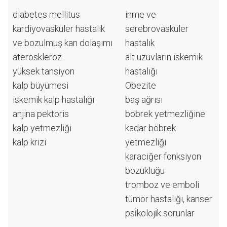
diabetes mellitus
inme ve
kardiyovasküler hastalık
serebrovasküler
ve bozulmuş kan dolaşımı
hastalık
ateroskleroz
alt uzuvların iskemik
yüksek tansiyon
hastalığı
kalp büyümesi
Obezite
iskemik kalp hastalığı
baş ağrısı
anjina pektoris
böbrek yetmezliğine
kalp yetmezliği
kadar böbrek
kalp krizi
yetmezliği
karaciğer fonksiyon
bozukluğu
tromboz ve emboli
tümör hastalığı, kanser
psi̇koloji̇k sorunlar