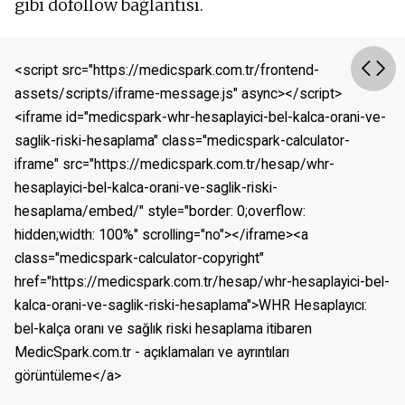
gibi dofollow bağlantısı.
<script src="https://medicspark.com.tr/frontend-
assets/scripts/iframe-message.js" async></script>
<iframe id="medicspark-whr-hesaplayici-bel-kalca-orani-ve-
saglik-riski-hesaplama" class="medicspark-calculator-
iframe" src="https://medicspark.com.tr/hesap/whr-
hesaplayici-bel-kalca-orani-ve-saglik-riski-
hesaplama/embed/" style="border: 0;overflow: 
hidden;width: 100%" scrolling="no"></iframe><a 
class="medicspark-calculator-copyright" 
href="https://medicspark.com.tr/hesap/whr-hesaplayici-bel-
kalca-orani-ve-saglik-riski-hesaplama">WHR Hesaplayıcı: 
bel-kalça oranı ve sağlık riski hesaplama itibaren 
MedicSpark.com.tr - açıklamaları ve ayrıntıları 
görüntüleme</a>