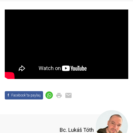
f
Facebook'ta paylaş
Bc. Lukáš Tóth