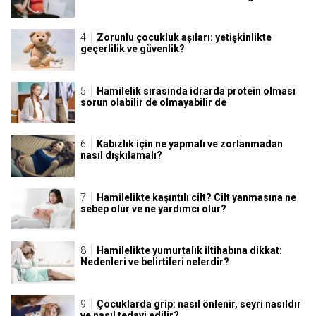
Zorunlu çocukluk aşıları: yetişkinlikte
geçerlilik ve güvenlik?
Hamilelik sırasında idrarda protein olması
sorun olabilir de olmayabilir de
Kabızlık için ne yapmalı ve zorlanmadan
nasıl dışkılamalı?
Hamilelikte kaşıntılı cilt? Cilt yanmasına ne
sebep olur ve ne yardımcı olur?
Hamilelikte yumurtalık iltihabına dikkat:
Nedenleri ve belirtileri nelerdir?
Çocuklarda grip: nasıl önlenir, seyri nasıldır
ve nasıl tedavi edilir?