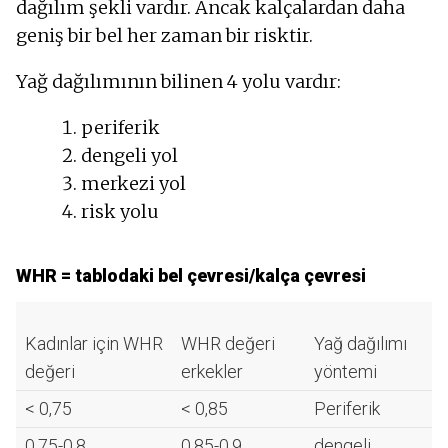
dağılım şekli vardır. Ancak kalçalardan daha
geniş bir bel her zaman bir risktir.
Yağ dağılımının bilinen 4 yolu vardır:
periferik
dengeli yol
merkezi yol
risk yolu
WHR = tablodaki bel çevresi/kalça çevresi
Kadınlar için WHR
WHR değeri
Yağ dağılımı
değeri
erkekler
yöntemi
< 0,75
< 0,85
Periferik
0,75-0,8
0,85-0,9
dengeli