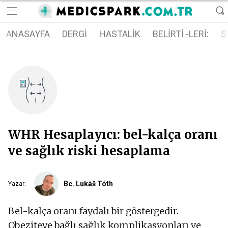
ANASAYFA
DERGI
HASTALIK
BELIRTI -LERI:
S
WHR Hesaplayıcı: bel-kalça oranı
ve sağlık riski hesaplama
Bc. Lukáš Tóth
Yazar
:
Bel-kalça oranı faydalı bir göstergedir.
Obeziteye bağlı sağlık komplikasyonları ve