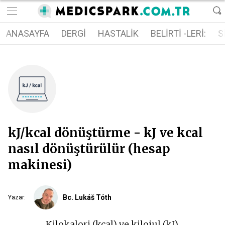
ANASAYFA
DERGI
HASTALIK
BELIRTI -LERI:
S
kJ/kcal dönüştürme - kJ ve kcal
nasıl dönüştürülür (hesap
makinesi)
Bc. Lukáš Tóth
Yazar
:
Kilokalori (kcal) ve kilojul (kJ).