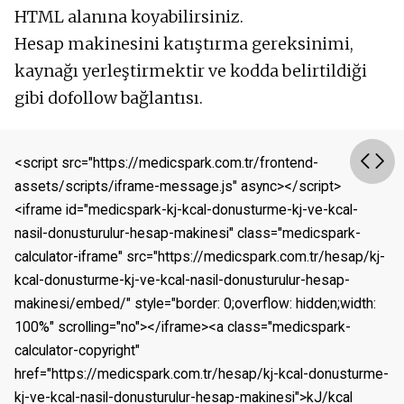
HTML alanına koyabilirsiniz.
Hesap makinesini katıştırma gereksinimi,
kaynağı yerleştirmektir ve kodda belirtildiği
gibi dofollow bağlantısı.
<script src="https://medicspark.com.tr/frontend-
assets/scripts/iframe-message.js" async></script>
<iframe id="medicspark-kj-kcal-donusturme-kj-ve-kcal-
nasil-donusturulur-hesap-makinesi" class="medicspark-
calculator-iframe" src="https://medicspark.com.tr/hesap/kj-
kcal-donusturme-kj-ve-kcal-nasil-donusturulur-hesap-
makinesi/embed/" style="border: 0;overflow: hidden;width: 
100%" scrolling="no"></iframe><a class="medicspark-
calculator-copyright" 
href="https://medicspark.com.tr/hesap/kj-kcal-donusturme-
kj-ve-kcal-nasil-donusturulur-hesap-makinesi">kJ/kcal 