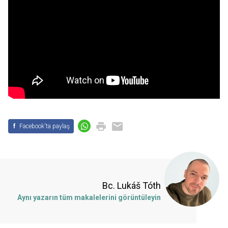
f
Facebook'ta paylaş
Bc. Lukáš Tóth
Aynı yazarın tüm makalelerini görüntüleyin