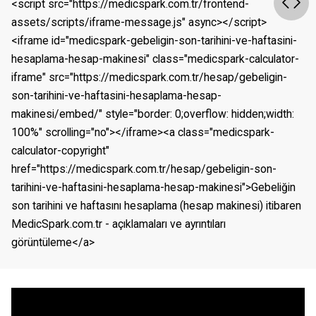
<script src="https://medicspark.com.tr/frontend-
assets/scripts/iframe-message.js" async></script>
<iframe id="medicspark-gebeligin-son-tarihini-ve-haftasini-
hesaplama-hesap-makinesi" class="medicspark-calculator-
iframe" src="https://medicspark.com.tr/hesap/gebeligin-
son-tarihini-ve-haftasini-hesaplama-hesap-
makinesi/embed/" style="border: 0;overflow: hidden;width: 
100%" scrolling="no"></iframe><a class="medicspark-
calculator-copyright" 
href="https://medicspark.com.tr/hesap/gebeligin-son-
tarihini-ve-haftasini-hesaplama-hesap-makinesi">Gebeliğin 
son tarihini ve haftasını hesaplama (hesap makinesi) itibaren 
MedicSpark.com.tr - açıklamaları ve ayrıntıları 
görüntüleme</a>