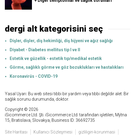
+ Diğer semptomlar ve sağlık sorunları
dergi alt kategorisini seç
Dişler, dişler, diş hekimliği, diş hijyeni ve ağız sağlığı
Diyabet - Diabetes mellitus tip I ve II
Estetik ve güzellik - estetik tıp/medikal estetik
Görme, sağlıklı görme ve göz bozuklukları ve hastalıkları
Koronavirüs - COVID-19
Yasal Uyarı: Bu web sitesi tıbbi bir yardım veya tıbbi değildir alet. Bir
sağlık sorunu durumunda, doktor.
Copyright © 2026
iSicommerce Ltd. Şti. iSicommerce Ltd. tarafından işletilen, Mýtna
15, Bratislava, Slovakya, Business ID: 36692735
Site Haritası
Kullanıcı Sözleşmesi
gizliligin-korunmasi