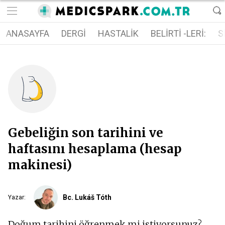
ANASAYFA
DERGI
HASTALIK
BELIRTI -LERI:
S
Gebeliğin son tarihini ve
haftasını hesaplama (hesap
makinesi)
Bc. Lukáš Tóth
Yazar
:
Doğum tarihini öğrenmek mi istiyorsunuz?