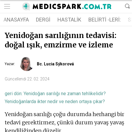
ANASAYFA
DERGI
HASTALIK
BELIRTI -LERI:
S
Yenidoğan sarılığının tedavisi:
doğal ışık, emzirme ve izleme
Bc. Lucia Sýkorová
Yazar
:
Güncellendi
22. 02. 2024
geri dön:
Yenidoğan sarılığı ne zaman tehlikelidir?
Yenidoğanlarda ikter nedir ve neden ortaya çıkar?
Yenidoğan sarılığı çoğu durumda herhangi bir
tedavi gerektirmez, çünkü durum yavaş yavaş
kendiliğinden düzelir.