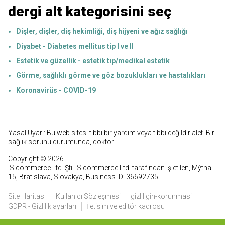
dergi alt kategorisini seç
Dişler, dişler, diş hekimliği, diş hijyeni ve ağız sağlığı
Diyabet - Diabetes mellitus tip I ve II
Estetik ve güzellik - estetik tıp/medikal estetik
Görme, sağlıklı görme ve göz bozuklukları ve hastalıkları
Koronavirüs - COVID-19
Yasal Uyarı: Bu web sitesi tıbbi bir yardım veya tıbbi değildir alet. Bir
sağlık sorunu durumunda, doktor.
Copyright © 2026
iSicommerce Ltd. Şti. iSicommerce Ltd. tarafından işletilen, Mýtna
15, Bratislava, Slovakya, Business ID: 36692735
Site Haritası
Kullanıcı Sözleşmesi
gizliligin-korunmasi
GDPR - Gizlilik ayarları
İletişim ve editör kadrosu