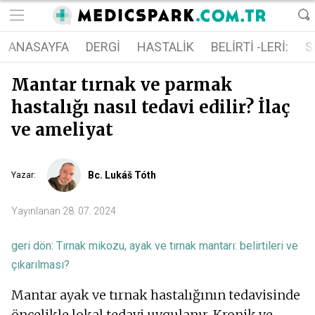
ANASAYFA
DERGI
HASTALIK
BELIRTI -LERI:
S
Mantar tırnak ve parmak
hastalığı nasıl tedavi edilir? İlaç
ve ameliyat
Bc. Lukáš Tóth
Yazar
:
Yayınlanan
28. 07. 2024
geri dön:
Tırnak mikozu, ayak ve tırnak mantarı: belirtileri ve
çıkarılması?
Mantar ayak ve tırnak hastalığının tedavisinde
öncelikle lokal tedavi uygulanır. Kronik ve