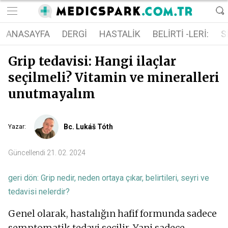
ANASAYFA
DERGI
HASTALIK
BELIRTI -LERI:
S
Grip tedavisi: Hangi ilaçlar
seçilmeli? Vitamin ve mineralleri
unutmayalım
Bc. Lukáš Tóth
Yazar
:
Güncellendi
21. 02. 2024
geri dön:
Grip nedir, neden ortaya çıkar, belirtileri, seyri ve
tedavisi nelerdir?
Genel olarak, hastalığın hafif formunda sadece
semptomatik tedavi seçilir. Yani sadece