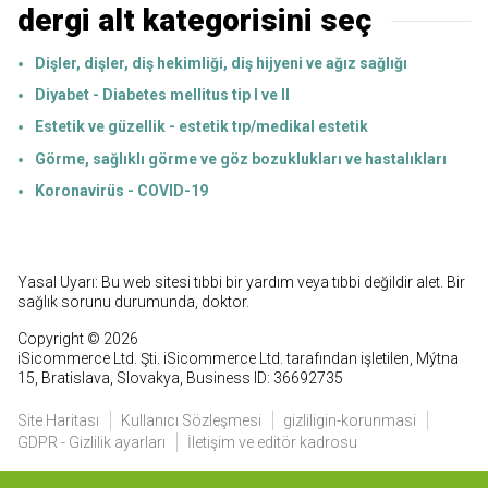
dergi alt kategorisini seç
Dişler, dişler, diş hekimliği, diş hijyeni ve ağız sağlığı
Diyabet - Diabetes mellitus tip I ve II
Estetik ve güzellik - estetik tıp/medikal estetik
Görme, sağlıklı görme ve göz bozuklukları ve hastalıkları
Koronavirüs - COVID-19
Yasal Uyarı: Bu web sitesi tıbbi bir yardım veya tıbbi değildir alet. Bir
sağlık sorunu durumunda, doktor.
Copyright © 2026
iSicommerce Ltd. Şti. iSicommerce Ltd. tarafından işletilen, Mýtna
15, Bratislava, Slovakya, Business ID: 36692735
Site Haritası
Kullanıcı Sözleşmesi
gizliligin-korunmasi
GDPR - Gizlilik ayarları
İletişim ve editör kadrosu