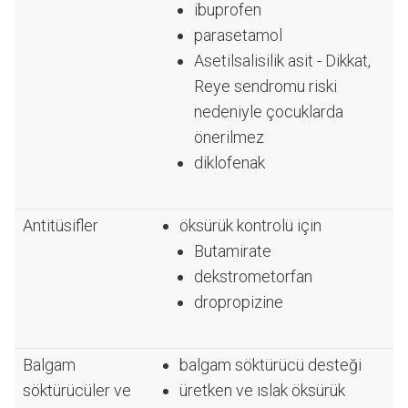
ibuprofen
parasetamol
Asetilsalisilik asit - Dikkat,
Reye sendromu riski
nedeniyle çocuklarda
önerilmez
diklofenak
Antitüsifler
öksürük kontrolü için
Butamirate
dekstrometorfan
dropropizine
Balgam
balgam söktürücü desteği
söktürücüler ve
üretken ve ıslak öksürük