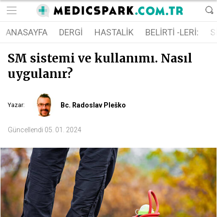
ANASAYFA
DERGI
HASTALIK
BELIRTI -LERI:
S
SM sistemi ve kullanımı. Nasıl
uygulanır?
Bc. Radoslav Pleško
Yazar
:
Güncellendi
05. 01. 2024