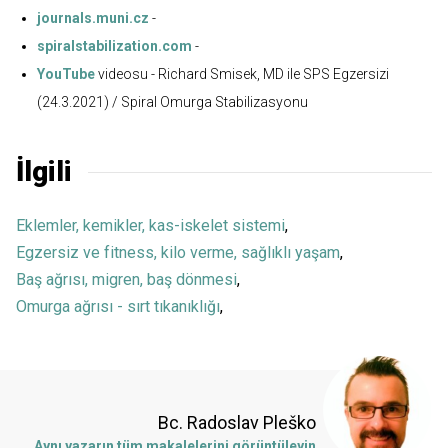
journals.muni.cz
-
spiralstabilization.com
-
YouTube
videosu - Richard Smisek, MD ile SPS Egzersizi
(24.3.2021) / Spiral Omurga Stabilizasyonu
İlgili
Eklemler, kemikler, kas-iskelet sistemi
,
Egzersiz ve fitness, kilo verme, sağlıklı yaşam
,
Baş ağrısı, migren, baş dönmesi
,
Omurga ağrısı - sırt tıkanıklığı
,
Bc. Radoslav Pleško
Aynı yazarın tüm makalelerini görüntüleyin