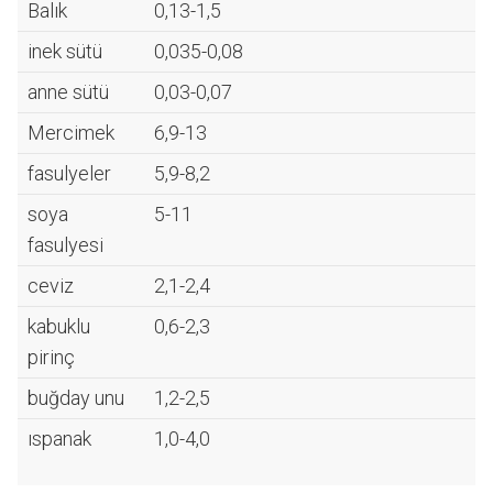
Balık
0,13-1,5
inek sütü
0,035-0,08
anne sütü
0,03-0,07
Mercimek
6,9-13
fasulyeler
5,9-8,2
soya
5-11
fasulyesi
ceviz
2,1-2,4
kabuklu
0,6-2,3
pirinç
buğday unu
1,2-2,5
ıspanak
1,0-4,0