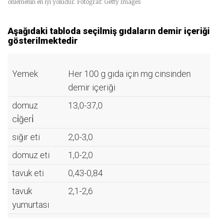
önlemenin en iyi yoludur. Fotoğraf: Getty Images
Aşağıdaki tabloda seçilmiş gıdaların demir içeriği
gösterilmektedir
Yemek
Her 100 g gıda için mg cinsinden
demir içeriği
domuz
13,0-37,0
ci̇ğeri̇
sığır eti
2,0-3,0
domuz eti
1,0-2,0
tavuk eti
0,43-0,84
tavuk
2,1-2,6
yumurtası