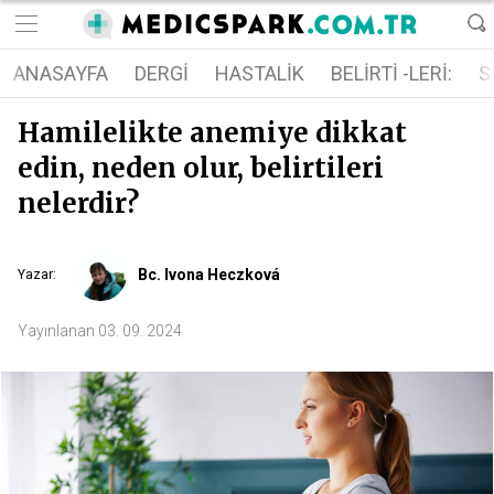
ANASAYFA
DERGI
HASTALIK
BELIRTI -LERI:
S
Hamilelikte anemiye dikkat
edin, neden olur, belirtileri
nelerdir?
Bc. Ivona Heczková
Yazar
:
Yayınlanan
03. 09. 2024