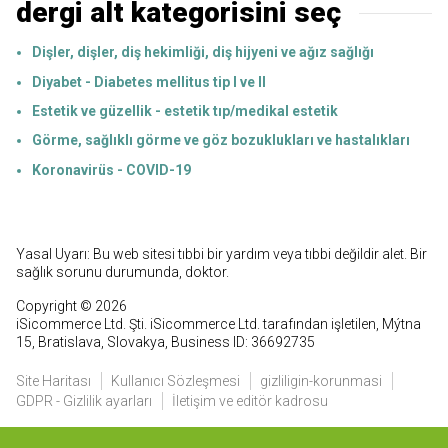
dergi alt kategorisini seç
Dişler, dişler, diş hekimliği, diş hijyeni ve ağız sağlığı
Diyabet - Diabetes mellitus tip I ve II
Estetik ve güzellik - estetik tıp/medikal estetik
Görme, sağlıklı görme ve göz bozuklukları ve hastalıkları
Koronavirüs - COVID-19
Yasal Uyarı: Bu web sitesi tıbbi bir yardım veya tıbbi değildir alet. Bir
sağlık sorunu durumunda, doktor.
Copyright © 2026
iSicommerce Ltd. Şti. iSicommerce Ltd. tarafından işletilen, Mýtna
15, Bratislava, Slovakya, Business ID: 36692735
Site Haritası
Kullanıcı Sözleşmesi
gizliligin-korunmasi
GDPR - Gizlilik ayarları
İletişim ve editör kadrosu