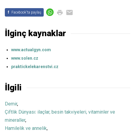
f
Facebook'ta paylaş
İlginç kaynaklar
www.actualgyn.com
www.solen.cz
praktickelekarenstvi.cz
İlgili
Demir
,
Çiftlik Dünyası: ilaçlar, besin takviyeleri, vitaminler ve
mineraller
,
Hamilelik ve annelik
,