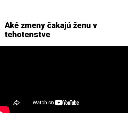
Aké zmeny čakajú ženu v
tehotenstve