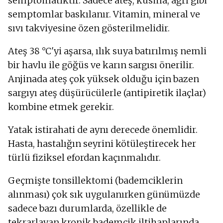
semptomatiktir. Sadece ateş, kusma, ağrı gibi
semptomlar baskılanır. Vitamin, mineral ve
sıvı takviyesine özen gösterilmelidir.
Ateş 38 °C'yi aşarsa, ılık suya batırılmış nemli
bir havlu ile göğüs ve karın sargısı önerilir.
Anjinada ateş çok yüksek olduğu için bazen
sargıyı ateş düşürücülerle (antipiretik ilaçlar)
kombine etmek gerekir.
Yatak istirahati de aynı derecede önemlidir.
Hasta, hastalığın seyrini kötüleştirecek her
türlü fiziksel efordan kaçınmalıdır.
Geçmişte tonsillektomi (bademciklerin
alınması) çok sık uygulanırken günümüzde
sadece bazı durumlarda, özellikle de
tekrarlayan kronik bademcik iltihaplarında