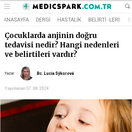
ANASAYFA
DERGI
HASTALIK
BELIRTI -LERI:
S
Çocuklarda anjinin doğru
tedavisi nedir? Hangi nedenleri
ve belirtileri vardır?
Bc. Lucia Sýkorová
Yazar
:
Yayınlanan
07. 08. 2024