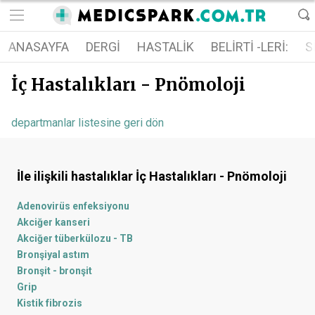
ANASAYFA
DERGI
HASTALIK
BELIRTI -LERI:
S
İç Hastalıkları - Pnömoloji
departmanlar listesine geri dön
İle ilişkili hastalıklar
İç Hastalıkları - Pnömoloji
Adenovirüs enfeksiyonu
Akciğer kanseri
Akciğer tüberkülozu - TB
Bronşiyal astım
Bronşit - bronşit
Grip
Kistik fibrozis