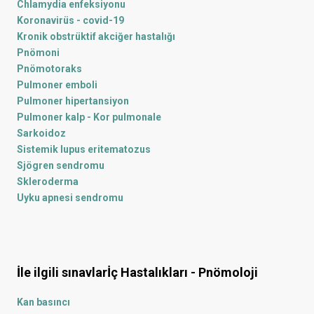
Chlamydia enfeksiyonu
Koronavirüs - covid-19
Kronik obstrüktif akciğer hastalığı
Pnömoni
Pnömotoraks
Pulmoner emboli
Pulmoner hipertansiyon
Pulmoner kalp - Kor pulmonale
Sarkoidoz
Sistemik lupus eritematozus
Sjögren sendromu
Skleroderma
Uyku apnesi sendromu
İle ilgili sınavlar
İç Hastalıkları - Pnömoloji
Kan basıncı