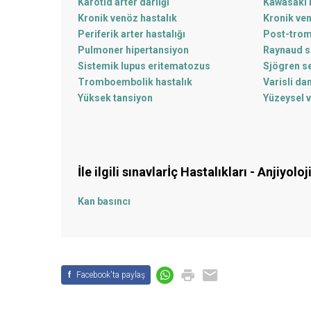
Karotid arter darlığı
Kawasaki h
Kronik venöz hastalık
Kronik ve
Periferik arter hastalığı
Post-trom
Pulmoner hipertansiyon
Raynaud 
Sistemik lupus eritematozus
Sjögren 
Tromboembolik hastalık
Varisli da
Yüksek tansiyon
Yüzeysel v
İle ilgili sınavlar
İç Hastalıkları - Anjiyoloj
Kan basıncı
f
Facebook'ta paylaş