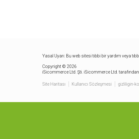
Yasal Uyarı: Bu web sitesi tıbbi bir yardım veya tıb
Copyright © 2026
iSicommerce Ltd. Şti. iSicommerce Ltd. tarafından 
Site Haritası
Kullanıcı Sözleşmesi
gizliligin-