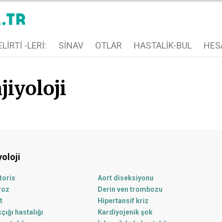
LIRTI -LERI:
SINAV
OTLAR
HASTALIK-BUL
HES
jiyoloji
yoloji
toris
Aort diseksiyonu
roz
Derin ven trombozu
t
Hipertansif kriz
çığı hastalığı
Kardiyojenik şok