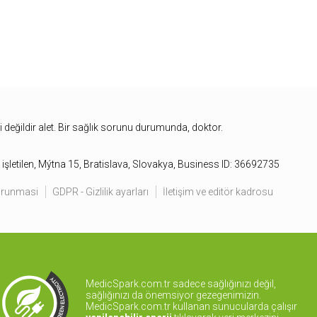
bi değildir alet. Bir sağlık sorunu durumunda, doktor.
işletilen, Mýtna 15, Bratislava, Slovakya, Business ID: 36692735
korunmasi
GDPR - Gizlilik ayarları
İletişim ve editör kadrosu
MedicSpark.com.tr sadece sağlığınızı değil,
sağlığınızı da önemsiyor gezegenimizin.
MedicSpark.com.tr kullanan sunucularda çalışır