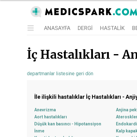
ANASAYFA
DERGI
HASTALIK
BE
İç Hastalıkları - An
departmanlar listesine geri dön
İle ilişkili hastalıklar
İç Hastalıkları - Anji
Anevrizma
Anjina pek
Aort hastalıkları
Ateroskle
Düşük kan basıncı - Hipotansiyon
Endokardi
İnme
Kalp kapak