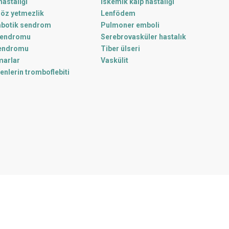
astalığı
İskemik kalp hastalığı
nöz yetmezlik
Lenfödem
botik sendrom
Pulmoner emboli
sendromu
Serebrovasküler hastalık
sendromu
Tiber ülseri
marlar
Vaskülit
enlerin tromboflebiti
i