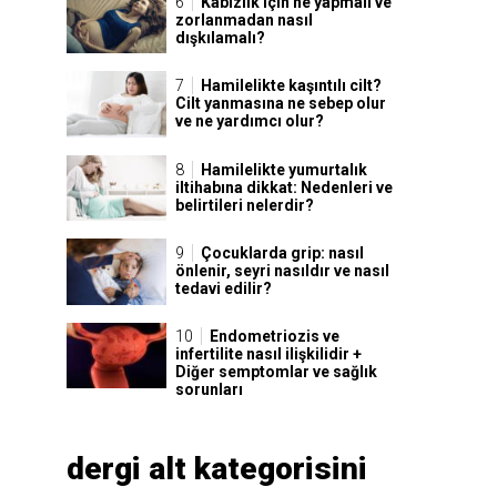
Kabızlık için ne yapmalı ve
zorlanmadan nasıl
dışkılamalı?
Hamilelikte kaşıntılı cilt?
Cilt yanmasına ne sebep olur
ve ne yardımcı olur?
Hamilelikte yumurtalık
iltihabına dikkat: Nedenleri ve
belirtileri nelerdir?
Çocuklarda grip: nasıl
önlenir, seyri nasıldır ve nasıl
tedavi edilir?
Endometriozis ve
infertilite nasıl ilişkilidir +
Diğer semptomlar ve sağlık
sorunları
dergi alt kategorisini